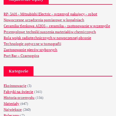
RP-3AH – Mitsubishi Electric – przemysł pakujący – robot
Nowoczesne urządzenia pomiarowe w kopalniach
Ceramika tlenkowa Al2O3 – ceramika – zastosowanie w przemyśle
Przemysłowe techniki suszenia materiałów chemicznych
Rola wojsk radiotechnicznych w nowoczesnej obronie
Technologie optyczne w tomografii
Zastosowanie pieców szybowych
Port Bar – Czarnogóra
Kategorie
Ekoinnowacje
(3)
Fabryki na świecie
(161)
Historia przemysłu
(156)
Materiały
(647)
Największe
(260)
Polecamy
(7)