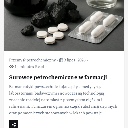
Przemysł petrochemiczny
9 lipca, 2026
14 minutes Read
Surowce petrochemiczne w farmacji
Farmaceutyki powszechnie kojarzą się z medycyną,
laboratoriami badawczymi i nowoczesną technologią,
znacznie rzadziej natomiast z przemysłem ciężkim i
rafineriami. Tymczasem ogromna część substancji czynnych
oraz pomocniczych stosowanych w lekach powstaje…