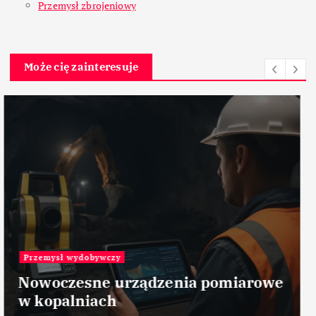
Przemysł zbrojeniowy
Może cię zainteresuje
Materiały
Ceramika tlenkowa Al2O3 –
ceramika – zastosowanie w
przemyśle