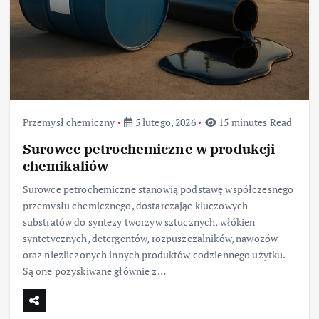
Przemysł chemiczny
5 lutego, 2026
15 minutes Read
Surowce petrochemiczne w produkcji
chemikaliów
Surowce petrochemiczne stanowią podstawę współczesnego
przemysłu chemicznego, dostarczając kluczowych
substratów do syntezy tworzyw sztucznych, włókien
syntetycznych, detergentów, rozpuszczalników, nawozów
oraz niezliczonych innych produktów codziennego użytku.
Są one pozyskiwane głównie z…