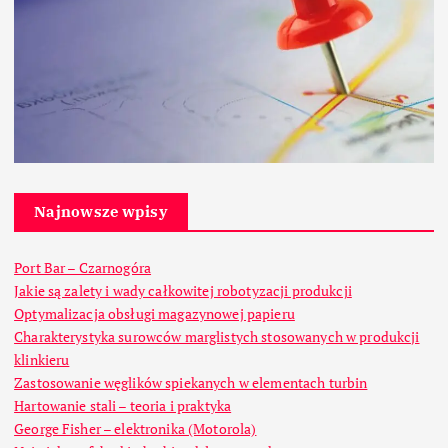
Najnowsze wpisy
Port Bar – Czarnogóra
Jakie są zalety i wady całkowitej robotyzacji produkcji
Optymalizacja obsługi magazynowej papieru
Charakterystyka surowców marglistych stosowanych w produkcji
klinkieru
Zastosowanie węglików spiekanych w elementach turbin
Hartowanie stali – teoria i praktyka
George Fisher – elektronika (Motorola)