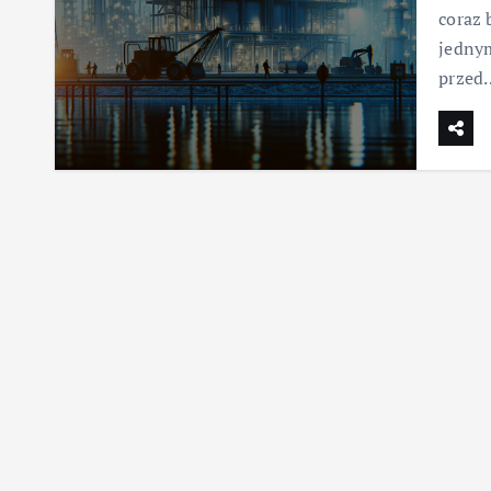
coraz 
jedny
przed