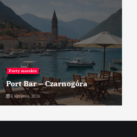
Przemysł
Jakie są zalety i wady
całkowitej robotyzacji
produkcji
7 sierpnia, 2026