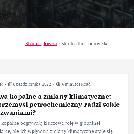
ziały
Przemysł
Strona główna
»
skutki dla środowiska
sł
8 października, 2022
6 minutes Read
wa kopalne a zmiany klimatyczne:
przemysł petrochemiczny radzi sobie
yzwaniami?
 kopalne odgrywają kluczową rolę w globalnej
arce, ale ich wpływ na zmiany klimatyczne staje się