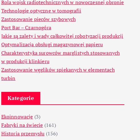
Rola wojsk radiotechnicznych w nowoczesnej obronie
Technologie optyczne w tomografii
Zastosowanie pieców szybowych
Port Bar – Czarnogóra
Jakie są zalety i wady całkowitej robotyzacji produkcji
Optymalizacja obsługi magazynowej papieru
Charakterystyka surowców marglistych stosowanych
w produkcji klinkieru
Zastosowanie węglików spiekanych w elementach
turbin
Kategorie
Ekoinnowacje
(3)
Fabryki na świecie
(161)
Historia przemysłu
(156)