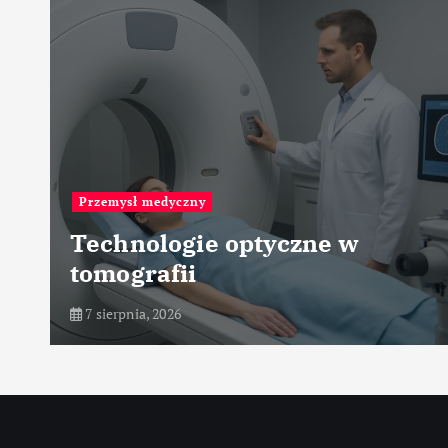
Przemysł hutniczy
Zastosowanie pieców
szybowych
7 sierpnia, 2026