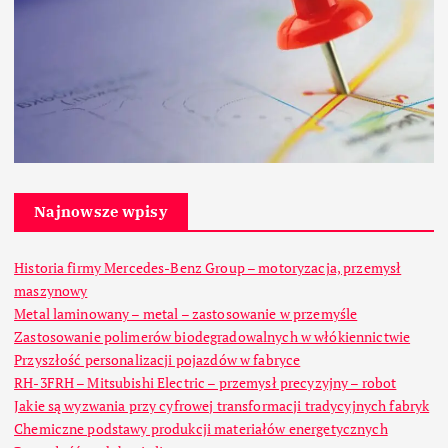
Najnowsze wpisy
Historia firmy Mercedes-Benz Group – motoryzacja, przemysł
maszynowy
Metal laminowany – metal – zastosowanie w przemyśle
Zastosowanie polimerów biodegradowalnych w włókiennictwie
Przyszłość personalizacji pojazdów w fabryce
RH-3FRH – Mitsubishi Electric – przemysł precyzyjny – robot
Jakie są wyzwania przy cyfrowej transformacji tradycyjnych fabryk
Chemiczne podstawy produkcji materiałów energetycznych