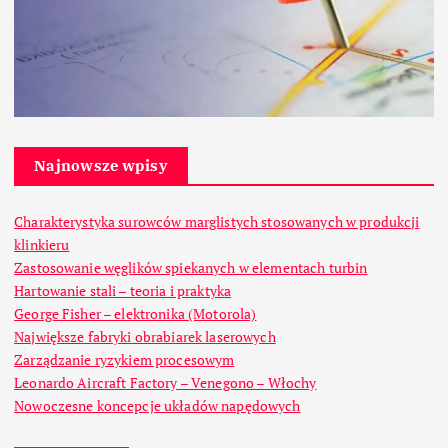
Najnowsze wpisy
Charakterystyka surowców marglistych stosowanych w produkcji
klinkieru
Zastosowanie węglików spiekanych w elementach turbin
Hartowanie stali – teoria i praktyka
George Fisher – elektronika (Motorola)
Największe fabryki obrabiarek laserowych
Zarządzanie ryzykiem procesowym
Leonardo Aircraft Factory – Venegono – Włochy
Nowoczesne koncepcje układów napędowych