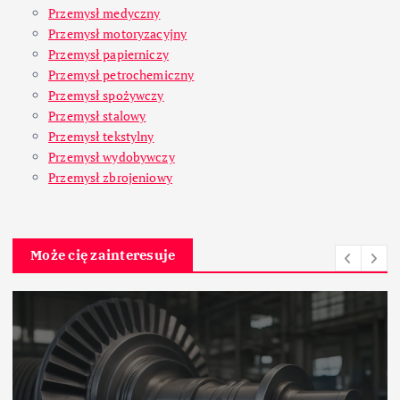
Przemysł medyczny
Przemysł motoryzacyjny
Przemysł papierniczy
Przemysł petrochemiczny
Przemysł spożywczy
Przemysł stalowy
Przemysł tekstylny
Przemysł wydobywczy
Przemysł zbrojeniowy
Może cię zainteresuje