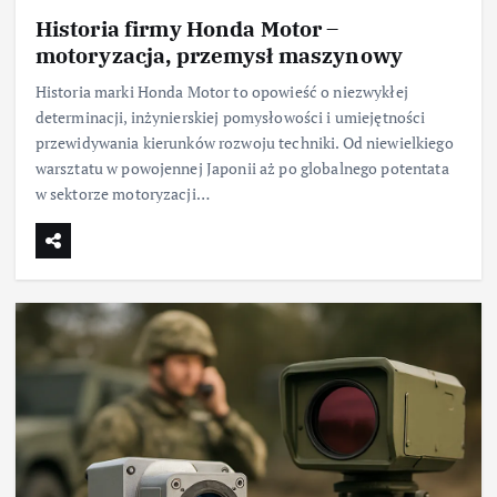
Historia firmy Honda Motor –
motoryzacja, przemysł maszynowy
Historia marki Honda Motor to opowieść o niezwykłej
determinacji, inżynierskiej pomysłowości i umiejętności
przewidywania kierunków rozwoju techniki. Od niewielkiego
warsztatu w powojennej Japonii aż po globalnego potentata
w sektorze motoryzacji…