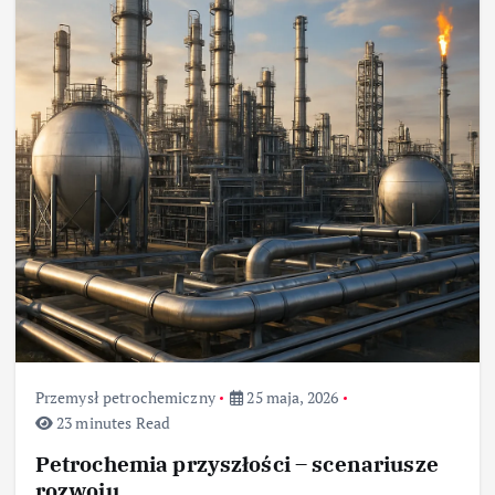
Przemysł petrochemiczny
25 maja, 2026
23 minutes Read
Petrochemia przyszłości – scenariusze
rozwoju