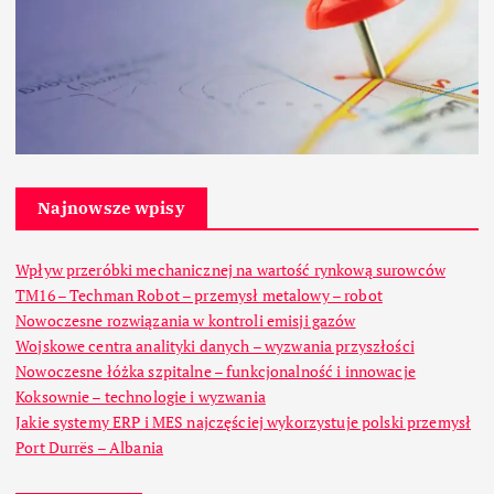
Najnowsze wpisy
Wpływ przeróbki mechanicznej na wartość rynkową surowców
TM16 – Techman Robot – przemysł metalowy – robot
Nowoczesne rozwiązania w kontroli emisji gazów
Wojskowe centra analityki danych – wyzwania przyszłości
Nowoczesne łóżka szpitalne – funkcjonalność i innowacje
Koksownie – technologie i wyzwania
Jakie systemy ERP i MES najczęściej wykorzystuje polski przemysł
Port Durrës – Albania