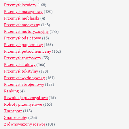
Przemysł lotniczy
(168)
Przemysł maszynowy
(180)
Przemysł meblarski
(4)
Przemysł medyczny
(148)
Przemysł motoryzacyjny
(178)
Przemysł odzieżowy
(13)
Przemysł papierniczy
(155)
Przemysł petrochemiczny
(162)
Przemysł spożywczy
(35)
Przemysł stalowy
(165)
Przemysł tekstylny
(178)
Przemysł wydobywczy
(161)
Przemysł zbrojeniowy
(158)
Ranking
(4)
Rewolucja przemysłowa
(15)
Roboty przemysłowe
(165)
Transport
(118)
Znane osoby
(253)
Zrównoważony rozwój
(101)