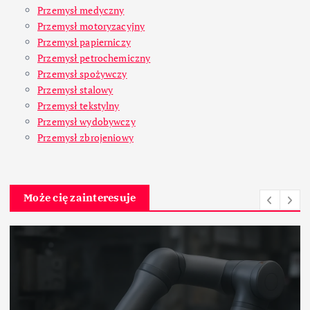
Przemysł medyczny
Przemysł motoryzacyjny
Przemysł papierniczy
Przemysł petrochemiczny
Przemysł spożywczy
Przemysł stalowy
Przemysł tekstylny
Przemysł wydobywczy
Przemysł zbrojeniowy
Może cię zainteresuje