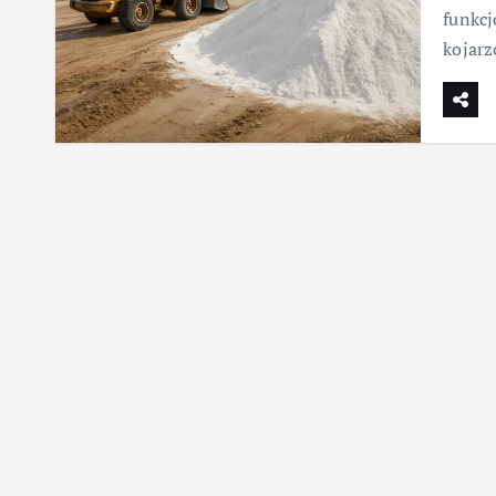
funkcj
kojarz