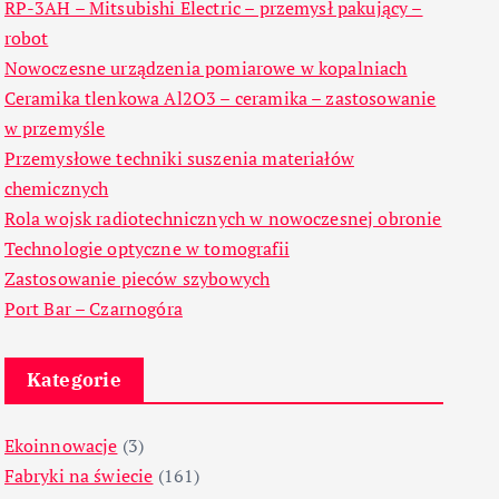
RP-3AH – Mitsubishi Electric – przemysł pakujący –
robot
Nowoczesne urządzenia pomiarowe w kopalniach
Ceramika tlenkowa Al2O3 – ceramika – zastosowanie
w przemyśle
Przemysłowe techniki suszenia materiałów
chemicznych
Rola wojsk radiotechnicznych w nowoczesnej obronie
Technologie optyczne w tomografii
Zastosowanie pieców szybowych
Port Bar – Czarnogóra
Kategorie
Ekoinnowacje
(3)
Fabryki na świecie
(161)