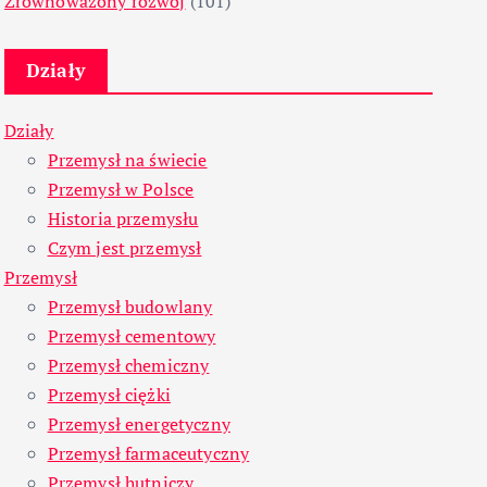
Zrównoważony rozwój
(101)
Działy
Działy
Przemysł na świecie
Przemysł w Polsce
Historia przemysłu
Czym jest przemysł
Przemysł
Przemysł budowlany
Przemysł cementowy
Przemysł chemiczny
Przemysł ciężki
Przemysł energetyczny
Przemysł farmaceutyczny
Przemysł hutniczy