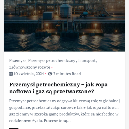
Przemysł
,
Przemysł petrochemiczny
,
Transport
,
Zrównoważony rozwój
10 kwietnia, 2024
7 minutes Read
Przemysł petrochemiczny – jak ropa
naftowa i gaz są przetwarzane?
Przemysł petrochemiczny odgrywa kluczową rolę w globalnej
gospodarce, przekształcając surowce takie jak ropa naftowa i
gaz ziemny w szeroką gamę produktów, które są niezbędne w
codziennym życiu. Procesy te są…