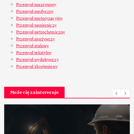
Przemysł maszynowy
Przemysł medyczny
Przemysł motoryzacyjny
Przemysł papierniczy
Przemysł petrochemiczny
Przemysł spożywczy
Przemysł stalowy
Przemysł tekstylny
Przemysł wydobywczy
Przemysł zbrojeniowy
Może cię zainteresuje