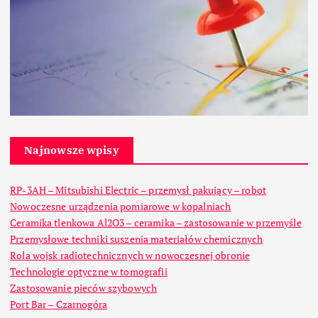
Najnowsze wpisy
RP-3AH – Mitsubishi Electric – przemysł pakujący – robot
Nowoczesne urządzenia pomiarowe w kopalniach
Ceramika tlenkowa Al2O3 – ceramika – zastosowanie w przemyśle
Przemysłowe techniki suszenia materiałów chemicznych
Rola wojsk radiotechnicznych w nowoczesnej obronie
Technologie optyczne w tomografii
Zastosowanie pieców szybowych
Port Bar – Czarnogóra