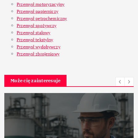
Przemysł motoryzacyjny
Przemysł papierniczy
Przemysł petrochemiczny
Przemysł spożywczy
Przemysł stalowy
Przemysł tekstylny
Przemysł wydobywczy
Przemysł zbrojeniowy
Może cię zainteresuje