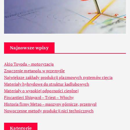
Najnowsze wpisy
Akio Toyoda – motoryzacja
Znaczenie metanolu w przemyśle
Największe zakłady produkcji plazmowych systemów cięcia
Materiały hybrydowe do struktur kadłubowych
Materiały o wysokiej odporności cieplnej
Fincantieri Shipyard – Triest – Włochy
Historia firmy Metso – maszyny górnicze, przemysł
Nowoczesne metody produkcji nici technicznych
Kategorie