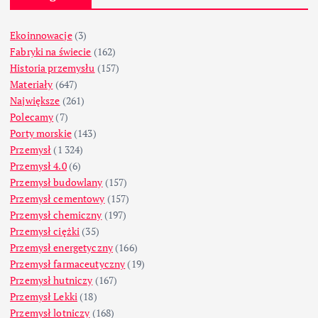
Ekoinnowacje
(3)
Fabryki na świecie
(162)
Historia przemysłu
(157)
Materiały
(647)
Największe
(261)
Polecamy
(7)
Porty morskie
(143)
Przemysł
(1 324)
Przemysł 4.0
(6)
Przemysł budowlany
(157)
Przemysł cementowy
(157)
Przemysł chemiczny
(197)
Przemysł ciężki
(35)
Przemysł energetyczny
(166)
Przemysł farmaceutyczny
(19)
Przemysł hutniczy
(167)
Przemysł Lekki
(18)
Przemysł lotniczy
(168)