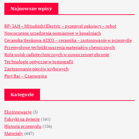
Najnowsze wpisy
RP-3AH – Mitsubishi Electric – przemysł pakujący – robot
Nowoczesne urządzenia pomiarowe w kopalniach
Ceramika tlenkowa Al2O3 – ceramika – zastosowanie w przemyśle
Przemysłowe techniki suszenia materiałów chemicznych
Rola wojsk radiotechnicznych w nowoczesnej obronie
Technologie optyczne w tomografii
Zastosowanie pieców szybowych
Port Bar – Czarnogóra
Kategorie
Ekoinnowacje
(3)
Fabryki na świecie
(161)
Historia przemysłu
(156)
Materiały
(647)