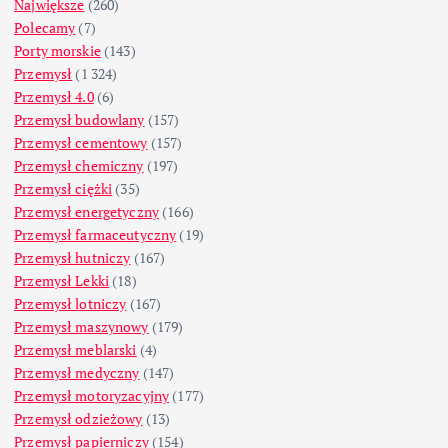
Największe
(260)
Polecamy
(7)
Porty morskie
(143)
Przemysł
(1 324)
Przemysł 4.0
(6)
Przemysł budowlany
(157)
Przemysł cementowy
(157)
Przemysł chemiczny
(197)
Przemysł ciężki
(35)
Przemysł energetyczny
(166)
Przemysł farmaceutyczny
(19)
Przemysł hutniczy
(167)
Przemysł Lekki
(18)
Przemysł lotniczy
(167)
Przemysł maszynowy
(179)
Przemysł meblarski
(4)
Przemysł medyczny
(147)
Przemysł motoryzacyjny
(177)
Przemysł odzieżowy
(13)
Przemysł papierniczy
(154)