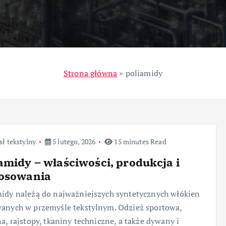
ziały
Przemysł
Strona główna
»
poliamidy
ł tekstylny
5 lutego, 2026
15 minutes Read
amidy – właściwości, produkcja i
tosowania
idy należą do najważniejszych syntetycznych włókien
anych w przemyśle tekstylnym. Odzież sportowa,
na, rajstopy, tkaniny techniczne, a także dywany i