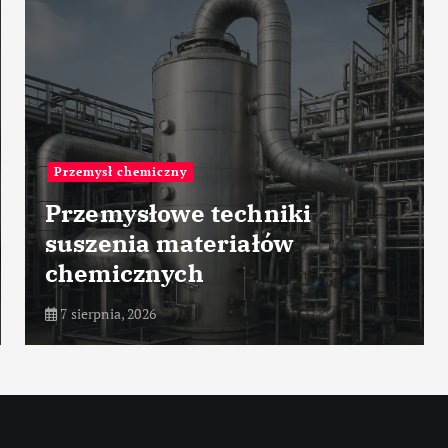
Przemysł zbrojeniowy
e techniki
Rola wojsk
ateriałów
radiotechnic
ch
nowoczesnej 
7 sierpnia, 2026