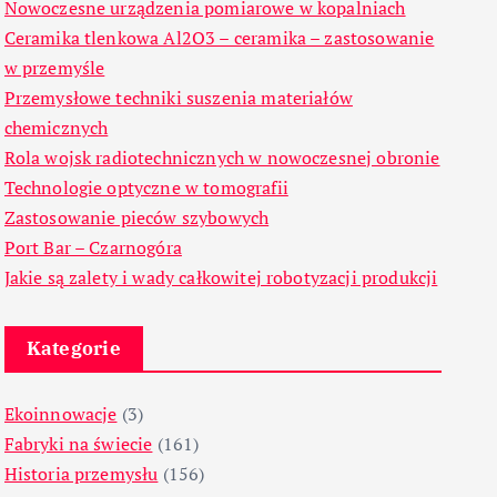
Nowoczesne urządzenia pomiarowe w kopalniach
Ceramika tlenkowa Al2O3 – ceramika – zastosowanie
w przemyśle
Przemysłowe techniki suszenia materiałów
chemicznych
Rola wojsk radiotechnicznych w nowoczesnej obronie
Technologie optyczne w tomografii
Zastosowanie pieców szybowych
Port Bar – Czarnogóra
Jakie są zalety i wady całkowitej robotyzacji produkcji
Kategorie
Ekoinnowacje
(3)
Fabryki na świecie
(161)
Historia przemysłu
(156)