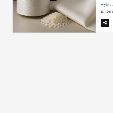
wykład
mater