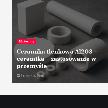
Przemysł chemiczny
 tlenkowa Al2O3 –
Przemysłow
 – zastosowanie w
suszenia m
e
chemiczny
7 sierpnia, 2026