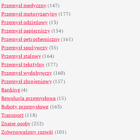
Przemysł medyczny
(147)
Przemysł motoryzacyjny
(177)
Przemysł odzieżowy
(13)
Przemysł papierniczy
(154)
Przemysł petrochemiczny
(161)
Przemysł spożywczy
(35)
Przemysł stalowy
(164)
Przemysł tekstylny
(177)
Przemysł wydobywczy
(160)
Przemysł zbrojeniowy
(157)
Ranking
(4)
Rewolucja przemysłowa
(15)
Roboty przemysłowe
(163)
Transport
(118)
Znane osoby
(252)
Zrównoważony rozwój
(101)