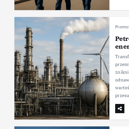
Przemy
Petr
ener
Transf
przemy
znikni
odnaw
wartoś
przes