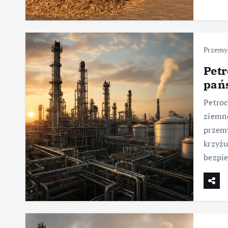
Przemy
Petr
pań
Petroc
ziemn
przemy
krzyżu
bezpi