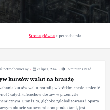
ziały
Przemysł
Strona główna
»
petrochemia
sł petrochemiczny
27 lipca, 2026
16 minutes Read
yw kursów walut na branżę
wahania kursów walut potrafią w krótkim czasie zmienić
wność całych łańcuchów dostaw w przemyśle
hemicznym. Branża ta, głęboko zglobalizowana i oparta
owym obrocie surowcami oraz produktami, jest