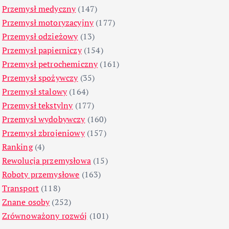
Przemysł medyczny
(147)
Przemysł motoryzacyjny
(177)
Przemysł odzieżowy
(13)
Przemysł papierniczy
(154)
Przemysł petrochemiczny
(161)
Przemysł spożywczy
(35)
Przemysł stalowy
(164)
Przemysł tekstylny
(177)
Przemysł wydobywczy
(160)
Przemysł zbrojeniowy
(157)
Ranking
(4)
Rewolucja przemysłowa
(15)
Roboty przemysłowe
(163)
Transport
(118)
Znane osoby
(252)
Zrównoważony rozwój
(101)