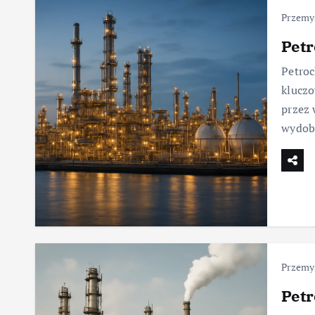
Przemy
Petr
Petroc
kluczo
przez 
wydob
Przemy
Petr