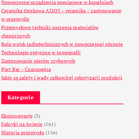
Nowoczesne urządzenia pomiarowe w kopalniach
Ceramika tlenkowa Al2O3 – ceramika – zastosowanie
w przemyśle
Przemysłowe techniki suszenia materiałów
chemicznych
Rola wojsk radiotechnicznych w nowoczesnej obronie
Technologie optyczne w tomografii
Zastosowanie pieców szybowych
Port Bar – Czarnogóra
Jakie są zalety i wady całkowitej robotyzacji produkcji
Kategorie
Ekoinnowacje
(3)
Fabryki na świecie
(161)
Historia przemysłu
(156)