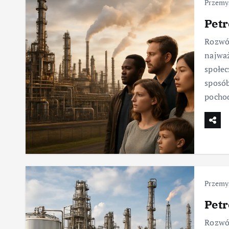
Przemy
Petr
Rozwój
najważ
społec
sposób
pochod
Przemy
Pet
Rozwó