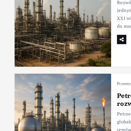
Rozwój
jedny
XXI wi
do mo
Przemy
Petr
roz
Petroc
global
regula