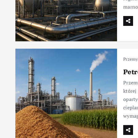
marnot
Przemy
Petr
Przemy
której
oparty
ciepla
wymag