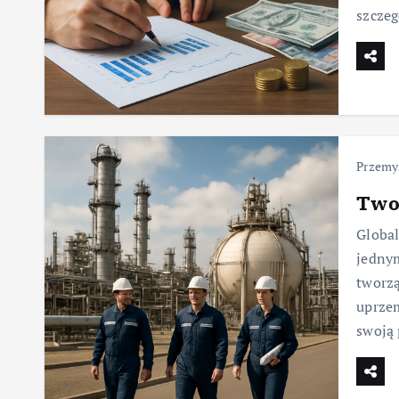
szcze
Przemy
Twor
Global
jedny
tworzą
uprzem
swoją