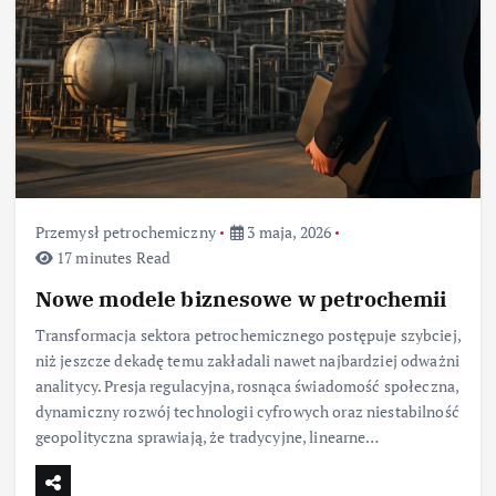
Przemysł petrochemiczny
3 maja, 2026
17 minutes Read
Nowe modele biznesowe w petrochemii
Transformacja sektora petrochemicznego postępuje szybciej,
niż jeszcze dekadę temu zakładali nawet najbardziej odważni
analitycy. Presja regulacyjna, rosnąca świadomość społeczna,
dynamiczny rozwój technologii cyfrowych oraz niestabilność
geopolityczna sprawiają, że tradycyjne, linearne…