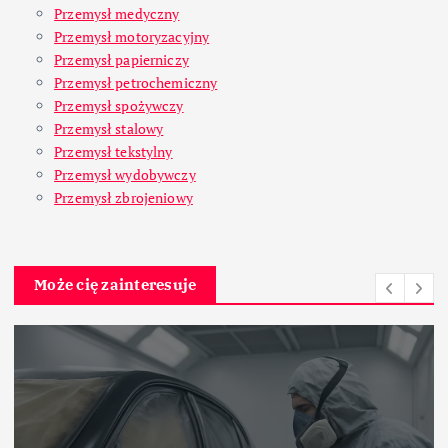
Przemysł medyczny
Przemysł motoryzacyjny
Przemysł papierniczy
Przemysł petrochemiczny
Przemysł spożywczy
Przemysł stalowy
Przemysł tekstylny
Przemysł wydobywczy
Przemysł zbrojeniowy
Może cię zainteresuje