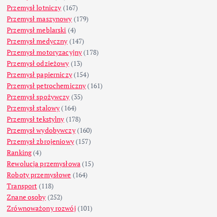
Przemysł lotniczy
(167)
Przemysł maszynowy
(179)
Przemysł meblarski
(4)
Przemysł medyczny
(147)
Przemysł motoryzacyjny
(178)
Przemysł odzieżowy
(13)
Przemysł papierniczy
(154)
Przemysł petrochemiczny
(161)
Przemysł spożywczy
(35)
Przemysł stalowy
(164)
Przemysł tekstylny
(178)
Przemysł wydobywczy
(160)
Przemysł zbrojeniowy
(157)
Ranking
(4)
Rewolucja przemysłowa
(15)
Roboty przemysłowe
(164)
Transport
(118)
Znane osoby
(252)
Zrównoważony rozwój
(101)