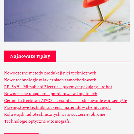
Najnowsze wpisy
Nowoczesne metody produkcji nici technicznych
Nowe technologie w lakierniach samochodowych
RP-3AH – Mitsubishi Electric – przemysł pakujący – robot
Nowoczesne urządzenia pomiarowe w kopalniach
Ceramika tlenkowa Al2O3 – ceramika – zastosowanie w przemyśle
Przemysłowe techniki suszenia materiałów chemicznych
Rola wojsk radiotechnicznych w nowoczesnej obronie
Technologie optyczne w tomografii