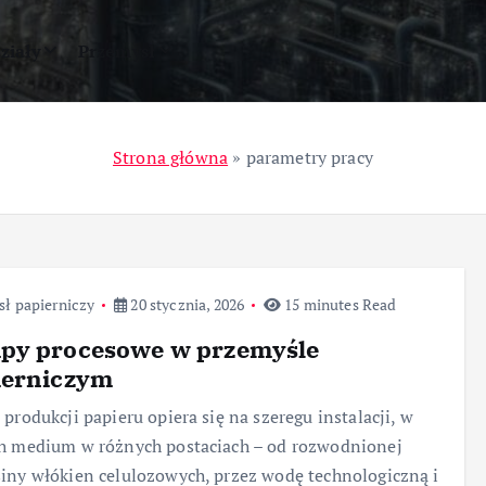
ziały
Przemysł
Strona główna
»
parametry pracy
ł papierniczy
20 stycznia, 2026
15 minutes Read
py procesowe w przemyśle
ierniczym
 produkcji papieru opiera się na szeregu instalacji, w
h medium w różnych postaciach – od rozwodnionej
iny włókien celulozowych, przez wodę technologiczną i