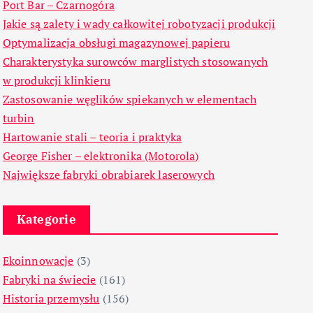
Port Bar – Czarnogóra
Jakie są zalety i wady całkowitej robotyzacji produkcji
Optymalizacja obsługi magazynowej papieru
Charakterystyka surowców marglistych stosowanych
w produkcji klinkieru
Zastosowanie węglików spiekanych w elementach
turbin
Hartowanie stali – teoria i praktyka
George Fisher – elektronika (Motorola)
Największe fabryki obrabiarek laserowych
Kategorie
Ekoinnowacje
(3)
Fabryki na świecie
(161)
Historia przemysłu
(156)