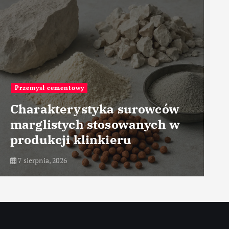
Przemysł energetyczny
Zastosowanie węglików
spiekanych w elementach
turbin
7 sierpnia, 2026