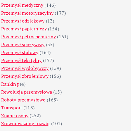
Przemysł medyczny
(146)
Przemysł motoryzacyjny
(177)
Przemysł odzieżowy
(13)
Przemysł papierniczy
(154)
Przemysł petrochemiczny
(161)
Przemysł spożywczy
(35)
Przemysł stalowy
(164)
Przemysł tekstylny
(177)
Przemysł wydobywczy
(159)
Przemysł zbrojeniowy
(156)
Ranking
(4)
Rewolucja przemysłowa
(15)
Roboty przemysłowe
(163)
Transport
(118)
Znane osoby
(252)
Zrównoważony rozwój
(101)