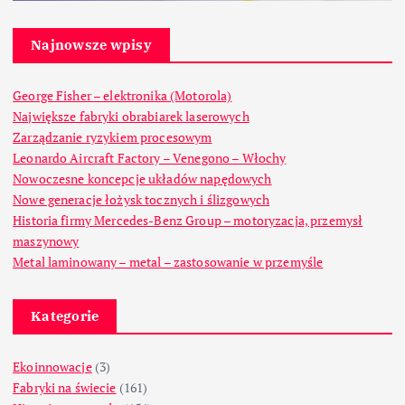
Najnowsze wpisy
George Fisher – elektronika (Motorola)
Największe fabryki obrabiarek laserowych
Zarządzanie ryzykiem procesowym
Leonardo Aircraft Factory – Venegono – Włochy
Nowoczesne koncepcje układów napędowych
Nowe generacje łożysk tocznych i ślizgowych
Historia firmy Mercedes-Benz Group – motoryzacja, przemysł
maszynowy
Metal laminowany – metal – zastosowanie w przemyśle
Kategorie
Ekoinnowacje
(3)
Fabryki na świecie
(161)