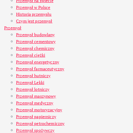
Przemysł na świecie
Przemysł w Polsce
Historia przemysłu
Czym jest przemysł
Przemysł
Przemysł budowlany
Przemysł cementowy
Przemysł chemiczny
Przemysł ciężki
Przemysł energetyczny
Przemysł farmaceutyczny
Przemysł hutniczy
Przemysł Lekki
Przemysł lotniczy
Przemysł maszynowy
Przemysł medyczny
Przemysł motoryzacyjny
Przemysł papierniczy
Przemysł petrochemiczny
Przemysł spożywczy