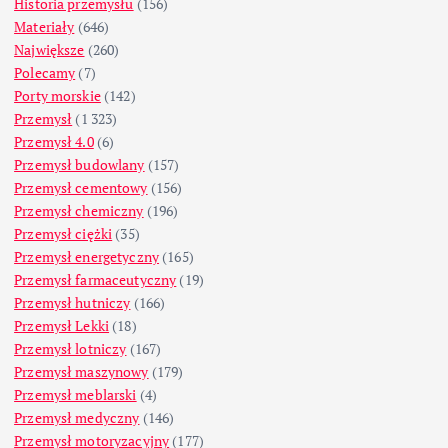
Historia przemysłu
(156)
Materiały
(646)
Największe
(260)
Polecamy
(7)
Porty morskie
(142)
Przemysł
(1 323)
Przemysł 4.0
(6)
Przemysł budowlany
(157)
Przemysł cementowy
(156)
Przemysł chemiczny
(196)
Przemysł ciężki
(35)
Przemysł energetyczny
(165)
Przemysł farmaceutyczny
(19)
Przemysł hutniczy
(166)
Przemysł Lekki
(18)
Przemysł lotniczy
(167)
Przemysł maszynowy
(179)
Przemysł meblarski
(4)
Przemysł medyczny
(146)
Przemysł motoryzacyjny
(177)