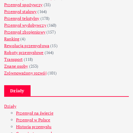
Przemysł spożywczy
(35)
Przemysł stalowy
(164)
Przemysł tekstylny
(178)
Przemysł wydobywczy
(160)
Przemysł zbrojeniowy
(157)
Ranking
(4)
Rewolucja przemysłowa
(15)
Roboty przemysłowe
(164)
Transport
(118)
Znane osoby
(253)
Zrównoważony rozwój
(101)
Działy
Działy
Przemysł na świecie
Przemysł w Polsce
Historia przemysłu