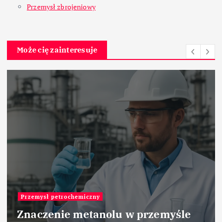
Przemysł zbrojeniowy
Może cię zainteresuje
Największe
Największe zakłady p
 w przemyśle
plazmowych systemów