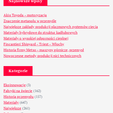
Najnowsze wpisy
Akio Toyoda – motoryzacja
Znaczenie metanolu w przemyśle
Największe zakłady produkcji plazmowych systemów cięcia
Materiały hybrydowe do struktur kadłubowych
Materiały o wysokiej odporności cieplnej
Fincantieri Shipyard – Triest – Włochy
Historia firmy Metso – maszyny górnicze, przemysł
Nowoczesne metody produkcji nici technicznych
Kategorie
Ekoinnowacje
(3)
Fabryki na świecie
(162)
Historia przemysłu
(157)
Materiały
(647)
Największe
(261)