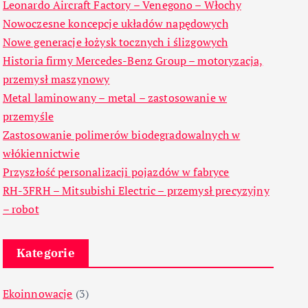
Leonardo Aircraft Factory – Venegono – Włochy
Nowoczesne koncepcje układów napędowych
Nowe generacje łożysk tocznych i ślizgowych
Historia firmy Mercedes-Benz Group – motoryzacja,
przemysł maszynowy
Metal laminowany – metal – zastosowanie w
przemyśle
Zastosowanie polimerów biodegradowalnych w
włókiennictwie
Przyszłość personalizacji pojazdów w fabryce
RH-3FRH – Mitsubishi Electric – przemysł precyzyjny
– robot
Kategorie
Ekoinnowacje
(3)