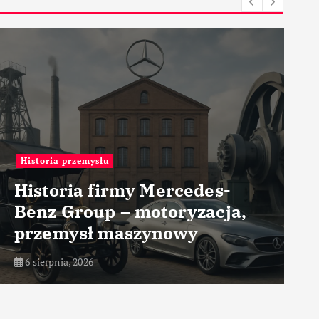
Materiały
edes-
yzacja,
Metal laminowany – m
y
zastosowanie w przem
6 sierpnia, 2026