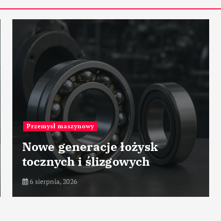
Historia przemysłu
Historia firmy Merc
ożysk
Benz Group – motor
ych
przemysł maszynow
6 sierpnia, 2026