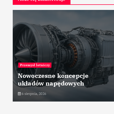
Przemysł maszynowy
cepcje
Nowe generacje ł
owych
tocznych i ślizgow
6 sierpnia, 2026