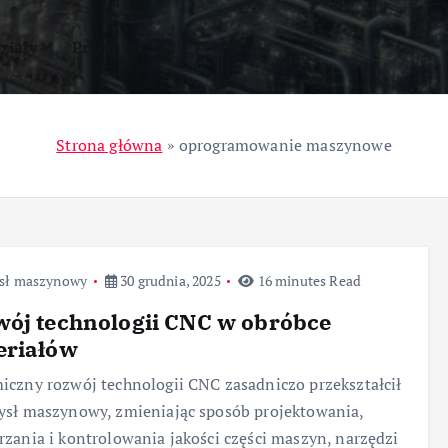
ziały
Przemysł
Strona główna
»
oprogramowanie maszynowe
sł maszynowy
30 grudnia, 2025
16 minutes Read
ój technologii CNC w obróbce
eriałów
czny rozwój technologii CNC zasadniczo przekształcił
sł maszynowy, zmieniając sposób projektowania,
zania i kontrolowania jakości części maszyn, narzędzi