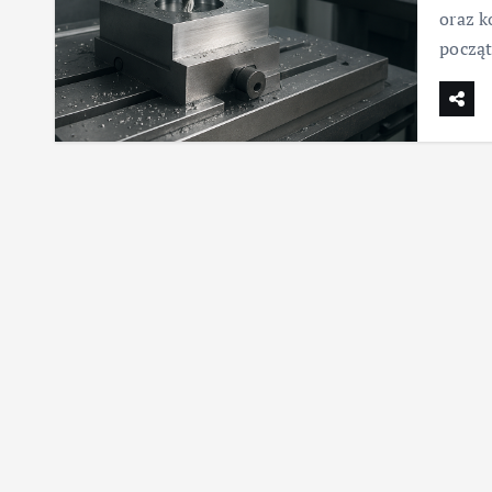
oraz k
począt