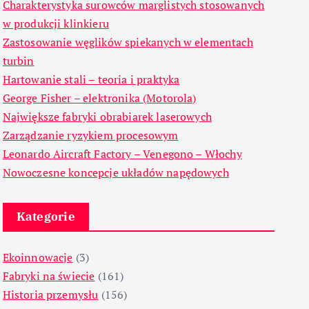
Charakterystyka surowców marglistych stosowanych
w produkcji klinkieru
Zastosowanie węglików spiekanych w elementach
turbin
Hartowanie stali – teoria i praktyka
George Fisher – elektronika (Motorola)
Największe fabryki obrabiarek laserowych
Zarządzanie ryzykiem procesowym
Leonardo Aircraft Factory – Venegono – Włochy
Nowoczesne koncepcje układów napędowych
Kategorie
Ekoinnowacje
(3)
Fabryki na świecie
(161)
Historia przemysłu
(156)