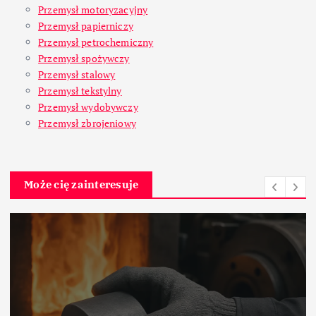
Przemysł motoryzacyjny
Przemysł papierniczy
Przemysł petrochemiczny
Przemysł spożywczy
Przemysł stalowy
Przemysł tekstylny
Przemysł wydobywczy
Przemysł zbrojeniowy
Może cię zainteresuje