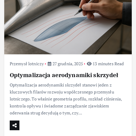
Przemysł lotniczy
27 grudnia, 2025
13 minutes Read
Optymalizacja aerodynamiki skrzydeł
Optymalizacja aerodynamiki skrzydeł stanowi jeden z
kluczowych filarów rozwoju współczesnego przemysłu
lotniczego. To właśnie geometria profilu, rozkład ciśnienia,
kontrola opływu i świadome zarządzanie zjawiskiem
oderwania strug decydują o tym, czy…