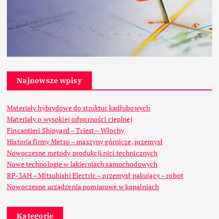
Najnowsze wpisy
Materiały hybrydowe do struktur kadłubowych
Materiały o wysokiej odporności cieplnej
Fincantieri Shipyard – Triest – Włochy
Historia firmy Metso – maszyny górnicze, przemysł
Nowoczesne metody produkcji nici technicznych
Nowe technologie w lakierniach samochodowych
RP-3AH – Mitsubishi Electric – przemysł pakujący – robot
Nowoczesne urządzenia pomiarowe w kopalniach
Kategorie