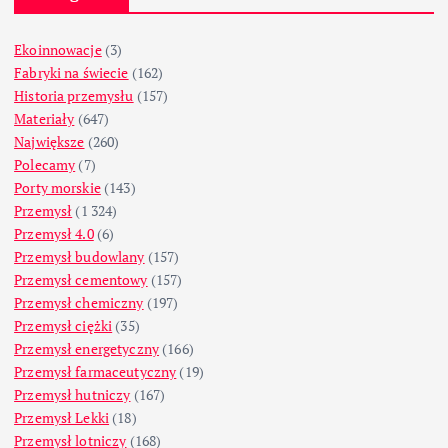
Ekoinnowacje
(3)
Fabryki na świecie
(162)
Historia przemysłu
(157)
Materiały
(647)
Największe
(260)
Polecamy
(7)
Porty morskie
(143)
Przemysł
(1 324)
Przemysł 4.0
(6)
Przemysł budowlany
(157)
Przemysł cementowy
(157)
Przemysł chemiczny
(197)
Przemysł ciężki
(35)
Przemysł energetyczny
(166)
Przemysł farmaceutyczny
(19)
Przemysł hutniczy
(167)
Przemysł Lekki
(18)
Przemysł lotniczy
(168)