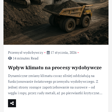
Przemysł wydobywczy
17 stycznia, 2026
14 minutes Read
Wpływ klimatu na procesy wydobywcze
Dynamiczne zmiany klimatu coraz silniej oddziałują na
funkcjonowanie światowego przemysłu wydobywczego. Z
jednej strony rosnące zapotrzebowanie na surowce – od
węgla i ropy, przez rudy metali, aż po pierwiastki krytyczne…