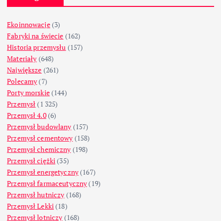
Ekoinnowacje
(3)
Fabryki na świecie
(162)
Historia przemysłu
(157)
Materiały
(648)
Największe
(261)
Polecamy
(7)
Porty morskie
(144)
Przemysł
(1 325)
Przemysł 4.0
(6)
Przemysł budowlany
(157)
Przemysł cementowy
(158)
Przemysł chemiczny
(198)
Przemysł ciężki
(35)
Przemysł energetyczny
(167)
Przemysł farmaceutyczny
(19)
Przemysł hutniczy
(168)
Przemysł Lekki
(18)
Przemysł lotniczy
(168)