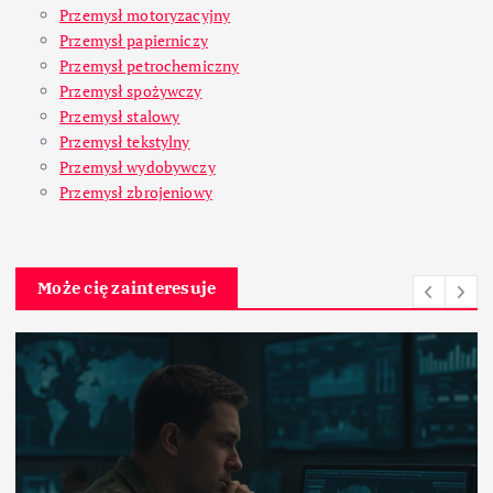
Przemysł motoryzacyjny
Przemysł papierniczy
Przemysł petrochemiczny
Przemysł spożywczy
Przemysł stalowy
Przemysł tekstylny
Przemysł wydobywczy
Przemysł zbrojeniowy
Może cię zainteresuje