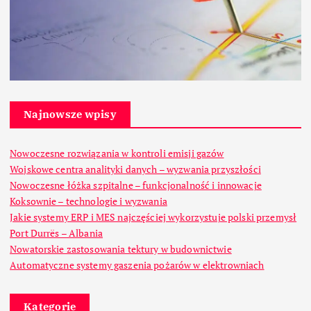
Najnowsze wpisy
Nowoczesne rozwiązania w kontroli emisji gazów
Wojskowe centra analityki danych – wyzwania przyszłości
Nowoczesne łóżka szpitalne – funkcjonalność i innowacje
Koksownie – technologie i wyzwania
Jakie systemy ERP i MES najczęściej wykorzystuje polski przemysł
Port Durrës – Albania
Nowatorskie zastosowania tektury w budownictwie
Automatyczne systemy gaszenia pożarów w elektrowniach
Kategorie