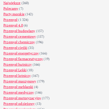
Największe
(260)
Polecamy
(7)
Porty morskie
(142)
Przemysł
(1 324)
Przemysł 4.0
(6)
Przemysł budowlany
(157)
Przemysł cementowy
(157)
Przemysł chemiczny
(196)
Przemysł ciężki
(35)
Przemysł energetyczny
(166)
Przemysł farmaceutyczny
(19)
Przemysł hutniczy
(166)
Przemysł Lekki
(18)
Przemysł lotniczy
(167)
Przemysł maszynowy
(179)
Przemysł meblarski
(4)
Przemysł medyczny
(146)
Przemysł motoryzacyjny
(177)
Przemysł odzieżowy
(13)