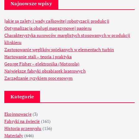
Najnowsze wpisy
Jakie są zalety i wady całkowitej robotyzacji produkcji
Optymalizacja obsługi magazynowej papieru
Charakterystyka surowców marglistych stosowanych w produkcji
klinkieru
Zastosowanie węglików spiekanych w elementach turbin
Hartowanie stali – teoria i praktyka
George Fisher – elektronika (Motorola)
Największe fabryki obrabiarek laserowych
Zarządzanie ryzykiem procesowym
Kategorie
Ekoinnowacje
(3)
Fabryki na świecie
(161)
Historia przemysłu
(156)
Materiały
(646)