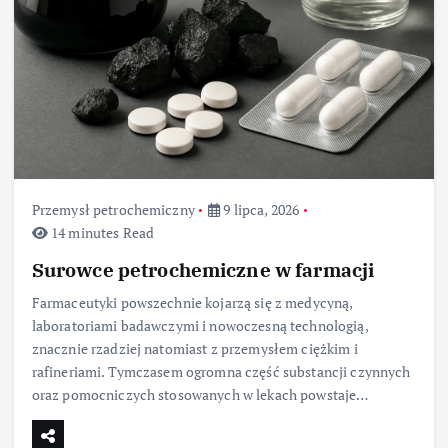
Przemysł petrochemiczny
9 lipca, 2026
14 minutes Read
Surowce petrochemiczne w farmacji
Farmaceutyki powszechnie kojarzą się z medycyną,
laboratoriami badawczymi i nowoczesną technologią,
znacznie rzadziej natomiast z przemysłem ciężkim i
rafineriami. Tymczasem ogromna część substancji czynnych
oraz pomocniczych stosowanych w lekach powstaje…