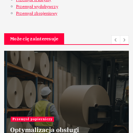
Przemysł wydobywczy
Przemysł zbrojeniowy
Może cię zainteresuje
Przemysł cementowy
Charakterystyka surowców
marglistych stosowanych w