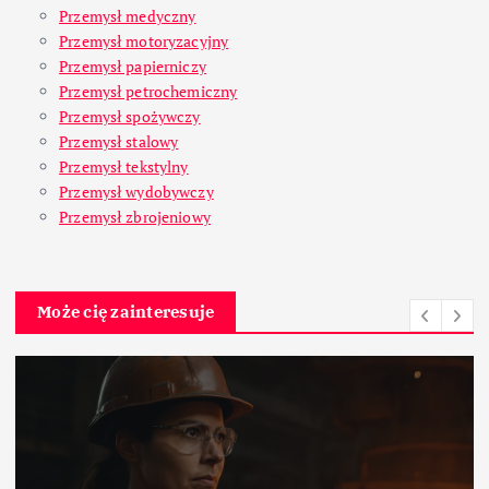
Przemysł medyczny
Przemysł motoryzacyjny
Przemysł papierniczy
Przemysł petrochemiczny
Przemysł spożywczy
Przemysł stalowy
Przemysł tekstylny
Przemysł wydobywczy
Przemysł zbrojeniowy
Może cię zainteresuje