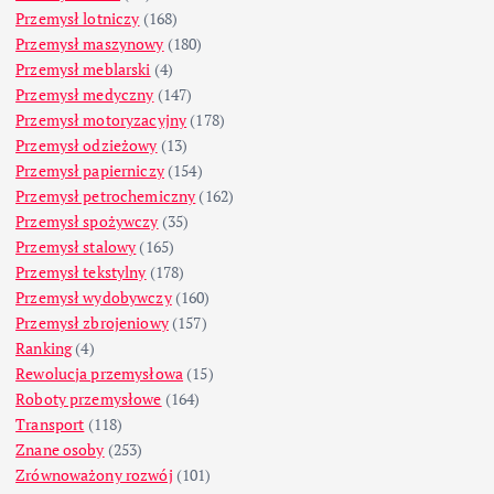
Przemysł lotniczy
(168)
Przemysł maszynowy
(180)
Przemysł meblarski
(4)
Przemysł medyczny
(147)
Przemysł motoryzacyjny
(178)
Przemysł odzieżowy
(13)
Przemysł papierniczy
(154)
Przemysł petrochemiczny
(162)
Przemysł spożywczy
(35)
Przemysł stalowy
(165)
Przemysł tekstylny
(178)
Przemysł wydobywczy
(160)
Przemysł zbrojeniowy
(157)
Ranking
(4)
Rewolucja przemysłowa
(15)
Roboty przemysłowe
(164)
Transport
(118)
Znane osoby
(253)
Zrównoważony rozwój
(101)