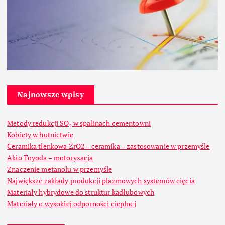
Najnowsze wpisy
Metody redukcji SO₂ w spalinach cementowni
Kobiety w hutnictwie
Ceramika tlenkowa ZrO2 – ceramika – zastosowanie w przemyśle
Akio Toyoda – motoryzacja
Znaczenie metanolu w przemyśle
Największe zakłady produkcji plazmowych systemów cięcia
Materiały hybrydowe do struktur kadłubowych
Materiały o wysokiej odporności cieplnej