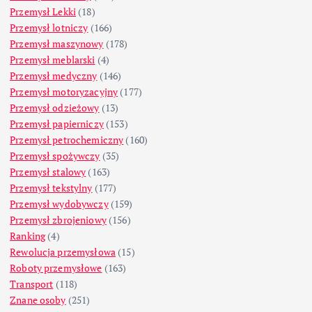
Przemysł Lekki
(18)
Przemysł lotniczy
(166)
Przemysł maszynowy
(178)
Przemysł meblarski
(4)
Przemysł medyczny
(146)
Przemysł motoryzacyjny
(177)
Przemysł odzieżowy
(13)
Przemysł papierniczy
(153)
Przemysł petrochemiczny
(160)
Przemysł spożywczy
(35)
Przemysł stalowy
(163)
Przemysł tekstylny
(177)
Przemysł wydobywczy
(159)
Przemysł zbrojeniowy
(156)
Ranking
(4)
Rewolucja przemysłowa
(15)
Roboty przemysłowe
(163)
Transport
(118)
Znane osoby
(251)