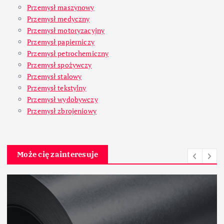
Przemysł maszynowy
Przemysł medyczny
Przemysł motoryzacyjny
Przemysł papierniczy
Przemysł petrochemiczny
Przemysł spożywczy
Przemysł stalowy
Przemysł tekstylny
Przemysł wydobywczy
Przemysł zbrojeniowy
Może cię zainteresuje