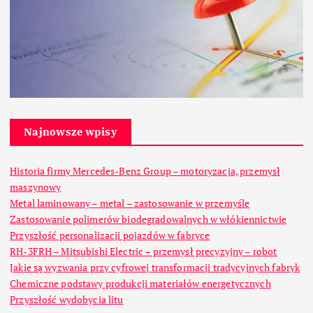
Najnowsze wpisy
Historia firmy Mercedes-Benz Group – motoryzacja, przemysł
maszynowy
Metal laminowany – metal – zastosowanie w przemyśle
Zastosowanie polimerów biodegradowalnych w włókiennictwie
Przyszłość personalizacji pojazdów w fabryce
RH-3FRH – Mitsubishi Electric – przemysł precyzyjny – robot
Jakie są wyzwania przy cyfrowej transformacji tradycyjnych fabryk
Chemiczne podstawy produkcji materiałów energetycznych
Przyszłość wydobycia litu