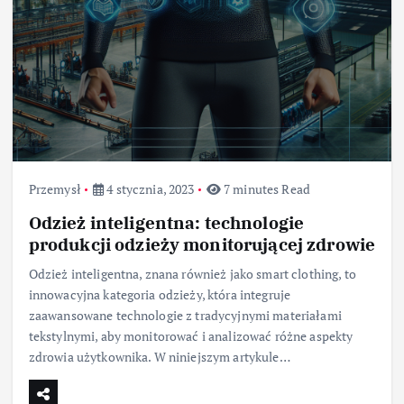
Przemysł
4 stycznia, 2023
7 minutes Read
Odzież inteligentna: technologie
produkcji odzieży monitorującej zdrowie
Odzież inteligentna, znana również jako smart clothing, to
innowacyjna kategoria odzieży, która integruje
zaawansowane technologie z tradycyjnymi materiałami
tekstylnymi, aby monitorować i analizować różne aspekty
zdrowia użytkownika. W niniejszym artykule…