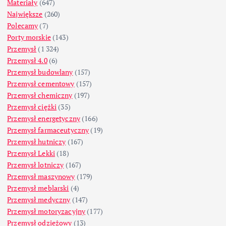
Materiały
(647)
Największe
(260)
Polecamy
(7)
Porty morskie
(143)
Przemysł
(1 324)
Przemysł 4.0
(6)
Przemysł budowlany
(157)
Przemysł cementowy
(157)
Przemysł chemiczny
(197)
Przemysł ciężki
(35)
Przemysł energetyczny
(166)
Przemysł farmaceutyczny
(19)
Przemysł hutniczy
(167)
Przemysł Lekki
(18)
Przemysł lotniczy
(167)
Przemysł maszynowy
(179)
Przemysł meblarski
(4)
Przemysł medyczny
(147)
Przemysł motoryzacyjny
(177)
Przemysł odzieżowy
(13)