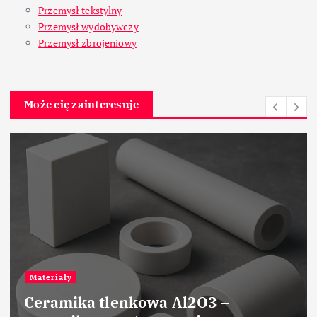
Przemysł tekstylny
Przemysł wydobywczy
Przemysł zbrojeniowy
Może cię zainteresuje
Materiały
Ceramika tlenkowa Al2O3 –