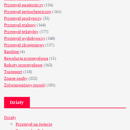
Przemysł papierniczy
(154)
Przemysł petrochemiczny
(161)
Przemysł spożywczy
(35)
Przemysł stalowy
(164)
Przemysł tekstylny
(177)
Przemysł wydobywczy
(160)
Przemysł zbrojeniowy
(157)
Ranking
(4)
Rewolucja przemysłowa
(15)
Roboty przemysłowe
(163)
Transport
(118)
Znane osoby
(252)
Zrównoważony rozwój
(101)
Działy
Działy
Przemysł na świecie