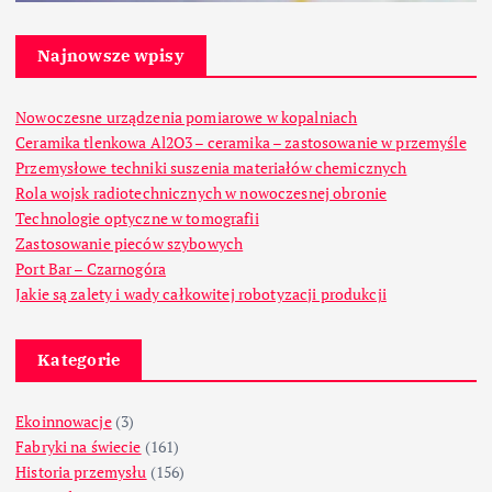
Najnowsze wpisy
Nowoczesne urządzenia pomiarowe w kopalniach
Ceramika tlenkowa Al2O3 – ceramika – zastosowanie w przemyśle
Przemysłowe techniki suszenia materiałów chemicznych
Rola wojsk radiotechnicznych w nowoczesnej obronie
Technologie optyczne w tomografii
Zastosowanie pieców szybowych
Port Bar – Czarnogóra
Jakie są zalety i wady całkowitej robotyzacji produkcji
Kategorie
Ekoinnowacje
(3)
Fabryki na świecie
(161)
Historia przemysłu
(156)