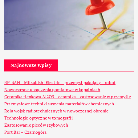
Najnowsze wpisy
RP-3AH – Mitsubishi Electric – przemysł pakujący – robot
Nowoczesne urządzenia pomiarowe w kopalniach
Ceramika tlenkowa Al2O3 – ceramika – zastosowanie w przemyśle
Przemysłowe techniki suszenia materiałów chemicznych
Rola wojsk radiotechnicznych w nowoczesnej obronie
Technologie optyczne w tomografii
Zastosowanie pieców szybowych
Port Bar – Czarnogóra