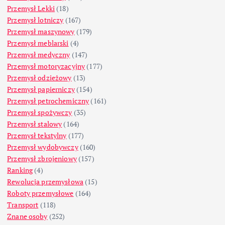
Przemysł Lekki
(18)
Przemysł lotniczy
(167)
Przemysł maszynowy
(179)
Przemysł meblarski
(4)
Przemysł medyczny
(147)
Przemysł motoryzacyjny
(177)
Przemysł odzieżowy
(13)
Przemysł papierniczy
(154)
Przemysł petrochemiczny
(161)
Przemysł spożywczy
(35)
Przemysł stalowy
(164)
Przemysł tekstylny
(177)
Przemysł wydobywczy
(160)
Przemysł zbrojeniowy
(157)
Ranking
(4)
Rewolucja przemysłowa
(15)
Roboty przemysłowe
(164)
Transport
(118)
Znane osoby
(252)