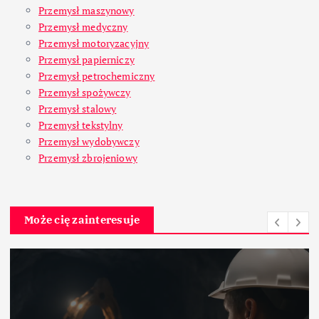
Przemysł maszynowy
Przemysł medyczny
Przemysł motoryzacyjny
Przemysł papierniczy
Przemysł petrochemiczny
Przemysł spożywczy
Przemysł stalowy
Przemysł tekstylny
Przemysł wydobywczy
Przemysł zbrojeniowy
Może cię zainteresuje