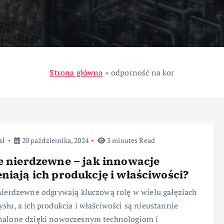
ziały
Przemysł
Strona główna
»
odporność na kor
sł
20 października, 2024
3 minutes Read
e nierdzewne – jak innowacje
niają ich produkcję i właściwości?
nierdzewne odgrywają kluczową rolę w wielu gałęziach
słu, a ich produkcja i właściwości są nieustannie
nalone dzięki nowoczesnym technologiom i