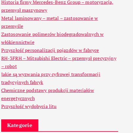
Historia firmy Mercedes-Benz Group – motoryzacja,
przemysł maszynowy
Metal laminowany – metal – zastosowanie w
przemyśle
Zastosowanie polimerów biodegradowalnych w
włókiennictwie
Przyszłość personalizacji pojazdów w fabryce
RH-3FRH – Mitsubishi Electric – przemysł precyzyjny
– robot
Jakie są wyzwania przy cyfrowej transformacji
tradycyjnych fabryk
Chemiczne podstawy produkcji materiałów
energetycznych
Przyszłość wydobycia litu
Kategorie