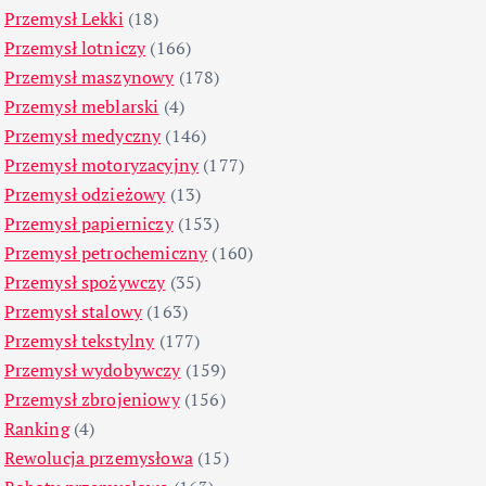
Przemysł Lekki
(18)
Przemysł lotniczy
(166)
Przemysł maszynowy
(178)
Przemysł meblarski
(4)
Przemysł medyczny
(146)
Przemysł motoryzacyjny
(177)
Przemysł odzieżowy
(13)
Przemysł papierniczy
(153)
Przemysł petrochemiczny
(160)
Przemysł spożywczy
(35)
Przemysł stalowy
(163)
Przemysł tekstylny
(177)
Przemysł wydobywczy
(159)
Przemysł zbrojeniowy
(156)
Ranking
(4)
Rewolucja przemysłowa
(15)