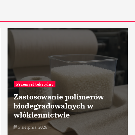
Przemysł tekstylny
P
Zastosowanie polimerów
biodegradowalnych w
P
włókiennictwie
p
5 sierpnia, 2026
5