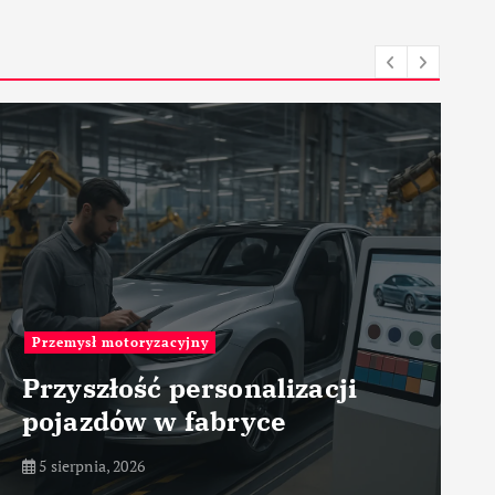
Robo
rzemysł motoryzacyjny
RH-
rzyszłość personalizacji
Ele
ojazdów w fabryce
pre
 sierpnia, 2026
5 sie