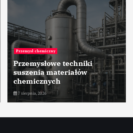
Przemysł zbrojeniowy
ki
Rola wojsk
w
radiotechnicznych w
nowoczesnej obronie
7 sierpnia, 2026