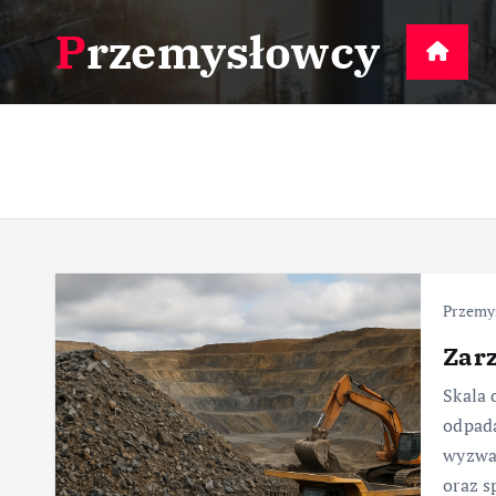
S
Przemysłowcy
k
D
i
p
t
o
c
o
n
t
e
Przemy
n
Zar
t
Skala 
odpad
wyzwań
oraz s