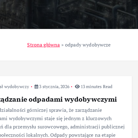
ziały
Przemysł
Strona główna
»
odpady wydobywcze
sł wydobywczy
3 stycznia, 2026
13 minutes Read
ządzanie odpadami wydobywczymi
działalności górniczej sprawia, że zarządzanie
ami wydobywczymi staje się jednym z kluczowych
 dla przemysłu surowcowego, administracji publicznej
połeczności lokalnych. Odpady powstające na etapie