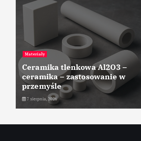
Przemysł chemiczny
a Al2O3 –
Przemysłowe techni
sowanie w
suszenia materiałó
chemicznych
7 sierpnia, 2026