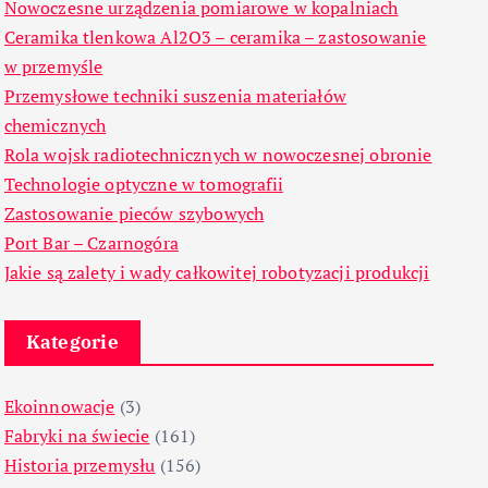
Nowoczesne urządzenia pomiarowe w kopalniach
Ceramika tlenkowa Al2O3 – ceramika – zastosowanie
w przemyśle
Przemysłowe techniki suszenia materiałów
chemicznych
Rola wojsk radiotechnicznych w nowoczesnej obronie
Technologie optyczne w tomografii
Zastosowanie pieców szybowych
Port Bar – Czarnogóra
Jakie są zalety i wady całkowitej robotyzacji produkcji
Kategorie
Ekoinnowacje
(3)
Fabryki na świecie
(161)
Historia przemysłu
(156)