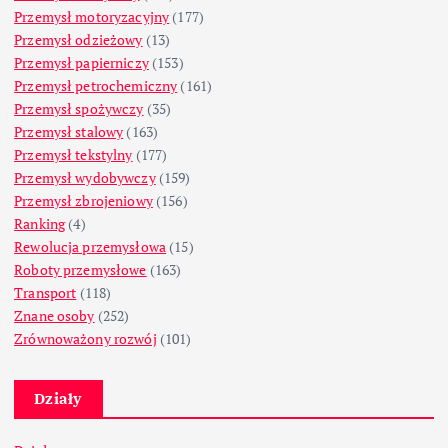
Przemysł motoryzacyjny
(177)
Przemysł odzieżowy
(13)
Przemysł papierniczy
(153)
Przemysł petrochemiczny
(161)
Przemysł spożywczy
(35)
Przemysł stalowy
(163)
Przemysł tekstylny
(177)
Przemysł wydobywczy
(159)
Przemysł zbrojeniowy
(156)
Ranking
(4)
Rewolucja przemysłowa
(15)
Roboty przemysłowe
(163)
Transport
(118)
Znane osoby
(252)
Zrównoważony rozwój
(101)
Działy