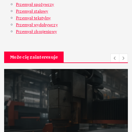
Przemysł spożywczy
Przemysł stalowy
Przemysł tekstylny
Przemysł wydobywczy
Przemysł zbrojeniowy
Może cię zainteresuje