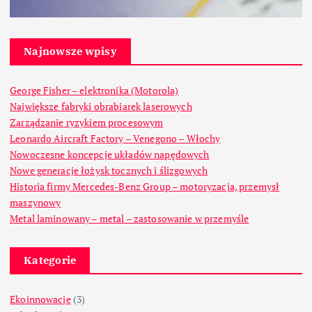
Najnowsze wpisy
George Fisher – elektronika (Motorola)
Największe fabryki obrabiarek laserowych
Zarządzanie ryzykiem procesowym
Leonardo Aircraft Factory – Venegono – Włochy
Nowoczesne koncepcje układów napędowych
Nowe generacje łożysk tocznych i ślizgowych
Historia firmy Mercedes-Benz Group – motoryzacja, przemysł
maszynowy
Metal laminowany – metal – zastosowanie w przemyśle
Kategorie
Ekoinnowacje
(3)