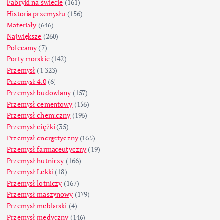
Fabryki na świecie
(161)
Historia przemysłu
(156)
Materiały
(646)
Największe
(260)
Polecamy
(7)
Porty morskie
(142)
Przemysł
(1 323)
Przemysł 4.0
(6)
Przemysł budowlany
(157)
Przemysł cementowy
(156)
Przemysł chemiczny
(196)
Przemysł ciężki
(35)
Przemysł energetyczny
(165)
Przemysł farmaceutyczny
(19)
Przemysł hutniczy
(166)
Przemysł Lekki
(18)
Przemysł lotniczy
(167)
Przemysł maszynowy
(179)
Przemysł meblarski
(4)
Przemysł medyczny
(146)