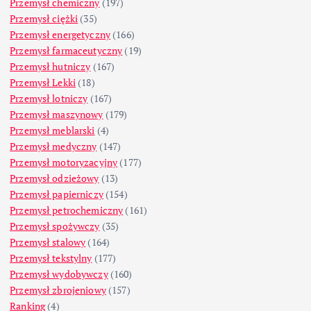
Przemysł chemiczny
(197)
Przemysł ciężki
(35)
Przemysł energetyczny
(166)
Przemysł farmaceutyczny
(19)
Przemysł hutniczy
(167)
Przemysł Lekki
(18)
Przemysł lotniczy
(167)
Przemysł maszynowy
(179)
Przemysł meblarski
(4)
Przemysł medyczny
(147)
Przemysł motoryzacyjny
(177)
Przemysł odzieżowy
(13)
Przemysł papierniczy
(154)
Przemysł petrochemiczny
(161)
Przemysł spożywczy
(35)
Przemysł stalowy
(164)
Przemysł tekstylny
(177)
Przemysł wydobywczy
(160)
Przemysł zbrojeniowy
(157)
Ranking
(4)