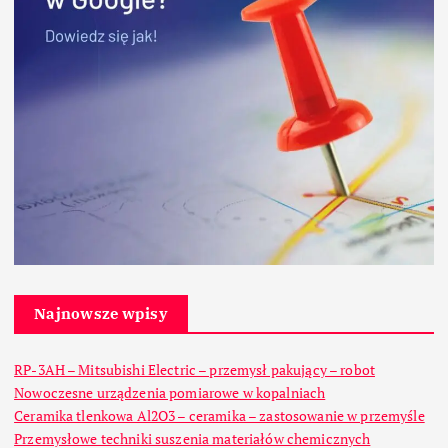
Najnowsze wpisy
RP-3AH – Mitsubishi Electric – przemysł pakujący – robot
Nowoczesne urządzenia pomiarowe w kopalniach
Ceramika tlenkowa Al2O3 – ceramika – zastosowanie w przemyśle
Przemysłowe techniki suszenia materiałów chemicznych