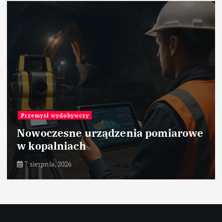
Materiały
Ceramika tlenkowa Al2O3
pomiarowe
ceramika – zastosowanie
przemyśle
7 sierpnia, 2026