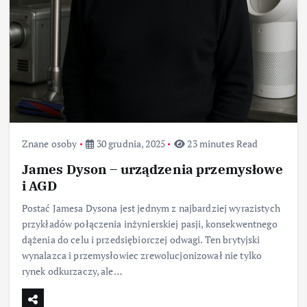
Znane osoby
30 grudnia, 2025
23 minutes Read
James Dyson – urządzenia przemysłowe
i AGD
Postać Jamesa Dysona jest jednym z najbardziej wyrazistych
przykładów połączenia inżynierskiej pasji, konsekwentnego
dążenia do celu i przedsiębiorczej odwagi. Ten brytyjski
wynalazca i przemysłowiec zrewolucjonizował nie tylko
rynek odkurzaczy, ale…