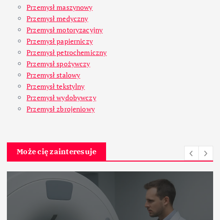
Przemysł maszynowy
Przemysł medyczny
Przemysł motoryzacyjny
Przemysł papierniczy
Przemysł petrochemiczny
Przemysł spożywczy
Przemysł stalowy
Przemysł tekstylny
Przemysł wydobywczy
Przemysł zbrojeniowy
Może cię zainteresuje