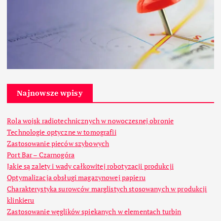
Najnowsze wpisy
Rola wojsk radiotechnicznych w nowoczesnej obronie
Technologie optyczne w tomografii
Zastosowanie pieców szybowych
Port Bar – Czarnogóra
Jakie są zalety i wady całkowitej robotyzacji produkcji
Optymalizacja obsługi magazynowej papieru
Charakterystyka surowców marglistych stosowanych w produkcji
klinkieru
Zastosowanie węglików spiekanych w elementach turbin