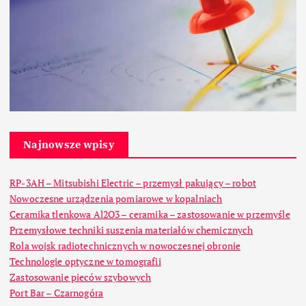
Najnowsze wpisy
RP-3AH – Mitsubishi Electric – przemysł pakujący – robot
Nowoczesne urządzenia pomiarowe w kopalniach
Ceramika tlenkowa Al2O3 – ceramika – zastosowanie w przemyśle
Przemysłowe techniki suszenia materiałów chemicznych
Rola wojsk radiotechnicznych w nowoczesnej obronie
Technologie optyczne w tomografii
Zastosowanie pieców szybowych
Port Bar – Czarnogóra