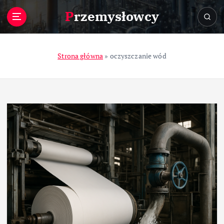
S
Przemysłowcy
k
i
p
t
Strona główna
»
oczyszczanie wód
o
c
o
n
t
e
n
t