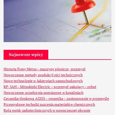
Najnowsze wpisy
Historia firmy Metso – maszyny górnicze, przemysł
Nowoczesne metody produkcji nici technicznych
Nowe technologie w lakierniach samochodowych
RP-3AH – Mitsubishi Electric – przemysł pakujący – robot
Nowoczesne urządzenia pomiarowe w kopalniach
Ceramika tlenkowa Al2O3 – ceramika – zastosowanie w przemyśle
Przemysłowe techniki suszenia materiałów chemicznych
Rola wojsk radiotechnicznych w nowoczesnej obronie