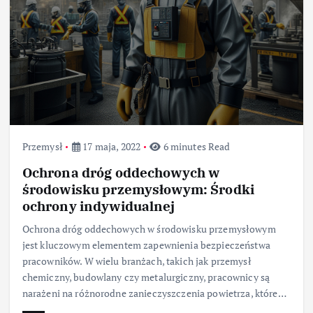
Przemysł
17 maja, 2022
6 minutes Read
Ochrona dróg oddechowych w
środowisku przemysłowym: Środki
ochrony indywidualnej
Ochrona dróg oddechowych w środowisku przemysłowym
jest kluczowym elementem zapewnienia bezpieczeństwa
pracowników. W wielu branżach, takich jak przemysł
chemiczny, budowlany czy metalurgiczny, pracownicy są
narażeni na różnorodne zanieczyszczenia powietrza, które…