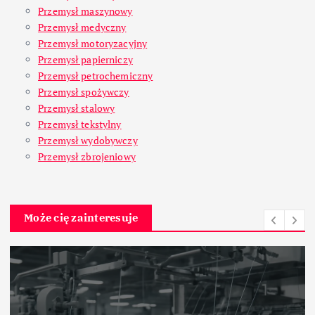
Przemysł maszynowy
Przemysł medyczny
Przemysł motoryzacyjny
Przemysł papierniczy
Przemysł petrochemiczny
Przemysł spożywczy
Przemysł stalowy
Przemysł tekstylny
Przemysł wydobywczy
Przemysł zbrojeniowy
Może cię zainteresuje