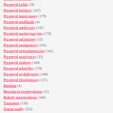
Przemysł Lekki
(18)
Przemysł lotniczy
(167)
Przemysł maszynowy
(179)
Przemysł meblarski
(4)
Przemysł medyczny
(147)
Przemysł motoryzacyjny
(178)
Przemysł odzieżowy
(13)
Przemysł papierniczy
(154)
Przemysł petrochemiczny
(161)
Przemysł spożywczy
(35)
Przemysł stalowy
(164)
Przemysł tekstylny
(178)
Przemysł wydobywczy
(160)
Przemysł zbrojeniowy
(157)
Ranking
(4)
Rewolucja przemysłowa
(15)
Roboty przemysłowe
(164)
Transport
(118)
Znane osoby
(252)