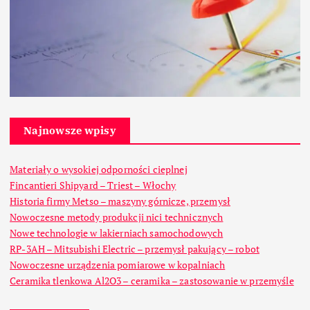
Najnowsze wpisy
Materiały o wysokiej odporności cieplnej
Fincantieri Shipyard – Triest – Włochy
Historia firmy Metso – maszyny górnicze, przemysł
Nowoczesne metody produkcji nici technicznych
Nowe technologie w lakierniach samochodowych
RP-3AH – Mitsubishi Electric – przemysł pakujący – robot
Nowoczesne urządzenia pomiarowe w kopalniach
Ceramika tlenkowa Al2O3 – ceramika – zastosowanie w przemyśle