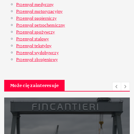
Przemysł medyczny
Przemysł motoryzacyjny
Przemysł papierniczy
Przemysł petrochemiczny
Przemysł spożywczy
Przemysł stalowy
Przemysł tekstylny
Przemysł wydobywczy
Przemysł zbrojeniowy
Może cię zainteresuje