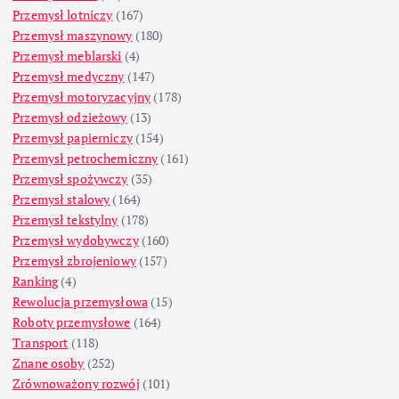
Przemysł lotniczy
(167)
Przemysł maszynowy
(180)
Przemysł meblarski
(4)
Przemysł medyczny
(147)
Przemysł motoryzacyjny
(178)
Przemysł odzieżowy
(13)
Przemysł papierniczy
(154)
Przemysł petrochemiczny
(161)
Przemysł spożywczy
(35)
Przemysł stalowy
(164)
Przemysł tekstylny
(178)
Przemysł wydobywczy
(160)
Przemysł zbrojeniowy
(157)
Ranking
(4)
Rewolucja przemysłowa
(15)
Roboty przemysłowe
(164)
Transport
(118)
Znane osoby
(252)
Zrównoważony rozwój
(101)