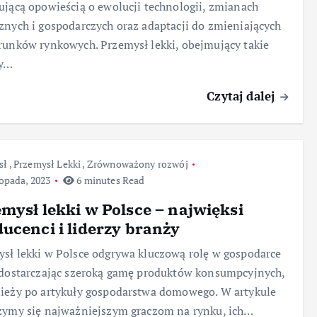
ującą opowieścią o ewolucji technologii, zmianach
znych i gospodarczych oraz adaptacji do zmieniających
runków rynkowych. Przemysł lekki, obejmujący takie
ry…
Czytaj dalej
sł
,
Przemysł Lekki
,
Zrównoważony rozwój
topada, 2023
6 minutes Read
mysł lekki w Polsce – najwięksi
ucenci i liderzy branży
sł lekki w Polsce odgrywa kluczową rolę w gospodarce
 dostarczając szeroką gamę produktów konsumpcyjnych,
ieży po artykuły gospodarstwa domowego. W artykule
zymy się najważniejszym graczom na rynku, ich…