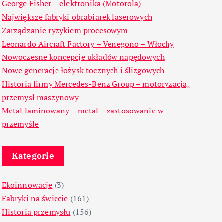
George Fisher – elektronika (Motorola)
Największe fabryki obrabiarek laserowych
Zarządzanie ryzykiem procesowym
Leonardo Aircraft Factory – Venegono – Włochy
Nowoczesne koncepcje układów napędowych
Nowe generacje łożysk tocznych i ślizgowych
Historia firmy Mercedes-Benz Group – motoryzacja,
przemysł maszynowy
Metal laminowany – metal – zastosowanie w
przemyśle
Kategorie
Ekoinnowacje
(3)
Fabryki na świecie
(161)
Historia przemysłu
(156)