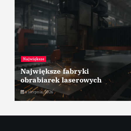
Przemysł petrochemiczny
Zarządzanie ryzykiem
ch
procesowym
6 sierpnia, 2026