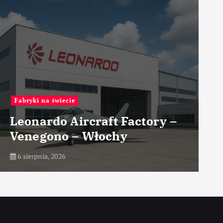
Przemysł lotniczy
y –
Nowoczesne koncepcje
układów napędowych
6 sierpnia, 2026