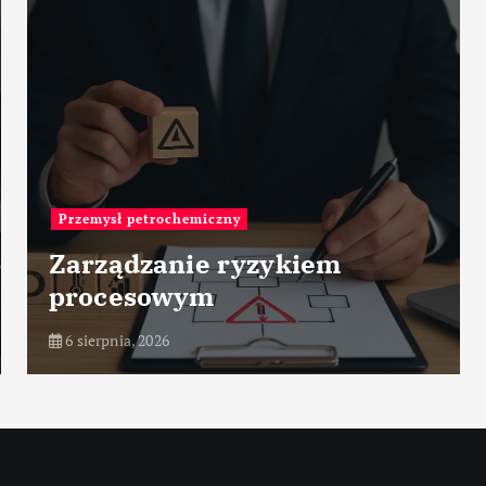
Fabryki na świecie
Leonardo Aircraft Factor
Venegono – Włochy
6 sierpnia, 2026