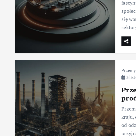
fascyn
społec
się wa
sekto
Przemy
3 lis
Prze
prod
Przemy
kraju,
od odz
przyjr