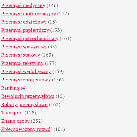
Przemysł medyczny
(146)
Przemysł motoryzacyjny
(177)
Przemysł odzieżowy
(13)
Przemysł papierniczy
(153)
Przemysł petrochemiczny
(161)
Przemysł spożywczy
(35)
Przemysł stalowy
(163)
Przemysł tekstylny
(177)
Przemysł wydobywczy
(159)
Przemysł zbrojeniowy
(156)
Ranking
(4)
Rewolucja przemysłowa
(15)
Roboty przemysłowe
(163)
Transport
(118)
Znane osoby
(252)
Zrównoważony rozwój
(101)