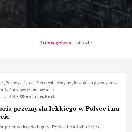
ziały
Przemysł
Strona główna
»
obuwie
sł
,
Przemysł Lekki
,
Przemysł tekstylny
,
Rewolucja przemysłowa
port
,
Zrównoważony rozwój
pca, 2024
6 minutes Read
oria przemysłu lekkiego w Polsce i na
cie
ia przemysłu lekkiego w Polsce i na świecie jest