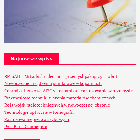
Najnowsze wpisy
RP-3AH – Mitsubishi Electric – przemysł pakujący – robot
Nowoczesne urządzenia pomiarowe w kopalniach
Ceramika tlenkowa Al2O3 – ceramika – zastosowanie w przemyśle
Przemysłowe techniki suszenia materiałów chemicznych
Rola wojsk radiotechnicznych w nowoczesnej obronie
Technologie optyczne w tomografii
Zastosowanie pieców szybowych
Port Bar – Czarnogóra