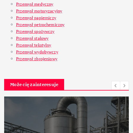
Przemysł medyczny
Przemysł motoryzacyjny
Przemysł papierniczy
Przemysł petrochemiczny
Przemysł spożywczy
Przemysł stalowy
Przemysł tekstylny
Przemysł wydobywczy
Przemysł zbrojeniowy
Może cię zainteresuje