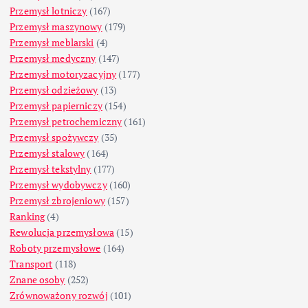
Przemysł lotniczy
(167)
Przemysł maszynowy
(179)
Przemysł meblarski
(4)
Przemysł medyczny
(147)
Przemysł motoryzacyjny
(177)
Przemysł odzieżowy
(13)
Przemysł papierniczy
(154)
Przemysł petrochemiczny
(161)
Przemysł spożywczy
(35)
Przemysł stalowy
(164)
Przemysł tekstylny
(177)
Przemysł wydobywczy
(160)
Przemysł zbrojeniowy
(157)
Ranking
(4)
Rewolucja przemysłowa
(15)
Roboty przemysłowe
(164)
Transport
(118)
Znane osoby
(252)
Zrównoważony rozwój
(101)