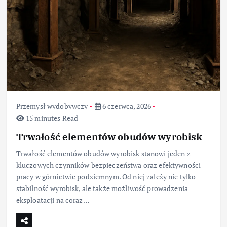
Przemysł wydobywczy
6 czerwca, 2026
15 minutes Read
Trwałość elementów obudów wyrobisk
Trwałość elementów obudów wyrobisk stanowi jeden z
kluczowych czynników bezpieczeństwa oraz efektywności
pracy w górnictwie podziemnym. Od niej zależy nie tylko
stabilność wyrobisk, ale także możliwość prowadzenia
eksploatacji na coraz…