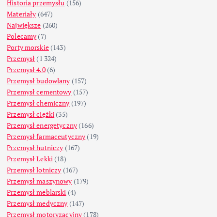
Historia przemysłu
(156)
Materiały
(647)
Największe
(260)
Polecamy
(7)
Porty morskie
(143)
Przemysł
(1 324)
Przemysł 4.0
(6)
Przemysł budowlany
(157)
Przemysł cementowy
(157)
Przemysł chemiczny
(197)
Przemysł ciężki
(35)
Przemysł energetyczny
(166)
Przemysł farmaceutyczny
(19)
Przemysł hutniczy
(167)
Przemysł Lekki
(18)
Przemysł lotniczy
(167)
Przemysł maszynowy
(179)
Przemysł meblarski
(4)
Przemysł medyczny
(147)
Przemysł motoryzacyjny
(178)