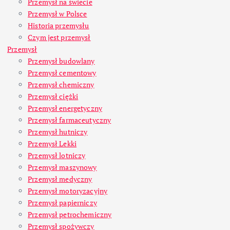
Przemysł na świecie
Przemysł w Polsce
Historia przemysłu
Czym jest przemysł
Przemysł
Przemysł budowlany
Przemysł cementowy
Przemysł chemiczny
Przemysł ciężki
Przemysł energetyczny
Przemysł farmaceutyczny
Przemysł hutniczy
Przemysł Lekki
Przemysł lotniczy
Przemysł maszynowy
Przemysł medyczny
Przemysł motoryzacyjny
Przemysł papierniczy
Przemysł petrochemiczny
Przemysł spożywczy