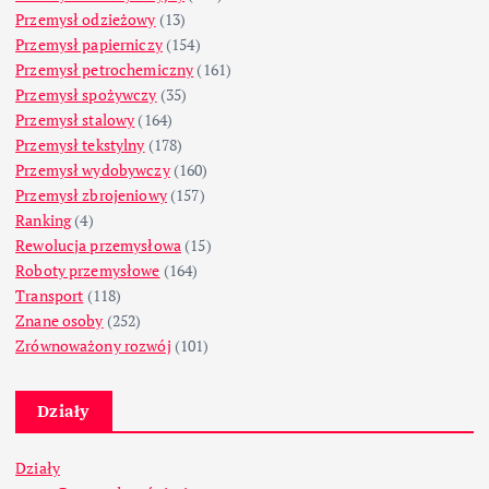
Przemysł odzieżowy
(13)
Przemysł papierniczy
(154)
Przemysł petrochemiczny
(161)
Przemysł spożywczy
(35)
Przemysł stalowy
(164)
Przemysł tekstylny
(178)
Przemysł wydobywczy
(160)
Przemysł zbrojeniowy
(157)
Ranking
(4)
Rewolucja przemysłowa
(15)
Roboty przemysłowe
(164)
Transport
(118)
Znane osoby
(252)
Zrównoważony rozwój
(101)
Działy
Działy