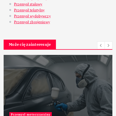
Przemysł stalowy
Przemysł tekstylny
Przemysł wydobywczy
Przemysł zbrojeniowy
Może cię zainteresuje
Przemysł motoryzacyjny