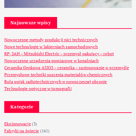
Najnowsze wpisy
Nowoczesne metody produkcji nici technicznych
Nowe technologie w lakierniach samochodowych
RP-3AH – Mitsubishi Electric – przemysł pakujący – robot
Nowoczesne urządzenia pomiarowe w kopalniach
Ceramika tlenkowa Al2O3 – ceramika – zastosowanie w przemyśle
Przemysłowe techniki suszenia materiałów chemicznych
Rola wojsk radiotechnicznych w nowoczesnej obronie
Technologie optyczne w tomografii
Kategorie
Ekoinnowacje
(3)
Fabryki na świecie
(161)