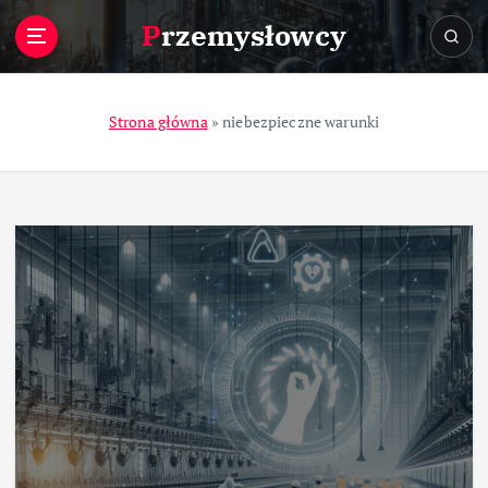
S
Przemysłowcy
k
i
p
t
Strona główna
»
niebezpieczne warunki
o
c
o
n
t
e
n
t