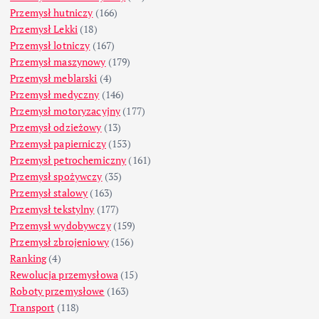
Przemysł hutniczy
(166)
Przemysł Lekki
(18)
Przemysł lotniczy
(167)
Przemysł maszynowy
(179)
Przemysł meblarski
(4)
Przemysł medyczny
(146)
Przemysł motoryzacyjny
(177)
Przemysł odzieżowy
(13)
Przemysł papierniczy
(153)
Przemysł petrochemiczny
(161)
Przemysł spożywczy
(35)
Przemysł stalowy
(163)
Przemysł tekstylny
(177)
Przemysł wydobywczy
(159)
Przemysł zbrojeniowy
(156)
Ranking
(4)
Rewolucja przemysłowa
(15)
Roboty przemysłowe
(163)
Transport
(118)