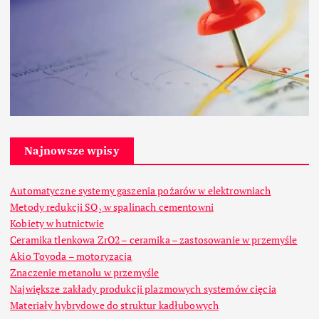
Najnowsze wpisy
Automatyczne systemy gaszenia pożarów w elektrowniach
Metody redukcji SO₂ w spalinach cementowni
Kobiety w hutnictwie
Ceramika tlenkowa ZrO2 – ceramika – zastosowanie w przemyśle
Akio Toyoda – motoryzacja
Znaczenie metanolu w przemyśle
Największe zakłady produkcji plazmowych systemów cięcia
Materiały hybrydowe do struktur kadłubowych