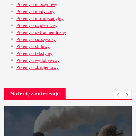
Przemysł maszynowy
Przemysł medyczny
Przemysł motoryzacyjny
Przemysł papierniczy
Przemysł petrochemiczny
Przemysł spożywczy
Przemysł stalowy
Przemysł tekstylny
Przemysł wydobywczy
Przemysł zbrojeniowy
Może cię zainteresuje