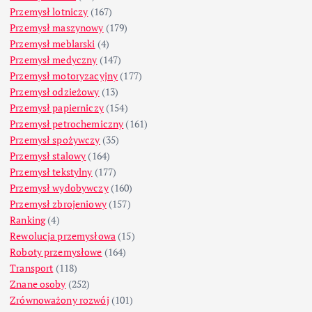
Przemysł lotniczy
(167)
Przemysł maszynowy
(179)
Przemysł meblarski
(4)
Przemysł medyczny
(147)
Przemysł motoryzacyjny
(177)
Przemysł odzieżowy
(13)
Przemysł papierniczy
(154)
Przemysł petrochemiczny
(161)
Przemysł spożywczy
(35)
Przemysł stalowy
(164)
Przemysł tekstylny
(177)
Przemysł wydobywczy
(160)
Przemysł zbrojeniowy
(157)
Ranking
(4)
Rewolucja przemysłowa
(15)
Roboty przemysłowe
(164)
Transport
(118)
Znane osoby
(252)
Zrównoważony rozwój
(101)