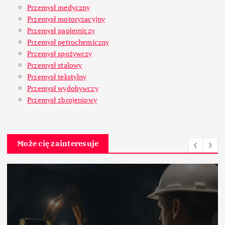
Przemysł medyczny
Przemysł motoryzacyjny
Przemysł papierniczy
Przemysł petrochemiczny
Przemysł spożywczy
Przemysł stalowy
Przemysł tekstylny
Przemysł wydobywczy
Przemysł zbrojeniowy
Może cię zainteresuje