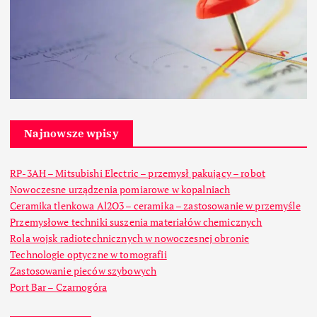
Najnowsze wpisy
RP-3AH – Mitsubishi Electric – przemysł pakujący – robot
Nowoczesne urządzenia pomiarowe w kopalniach
Ceramika tlenkowa Al2O3 – ceramika – zastosowanie w przemyśle
Przemysłowe techniki suszenia materiałów chemicznych
Rola wojsk radiotechnicznych w nowoczesnej obronie
Technologie optyczne w tomografii
Zastosowanie pieców szybowych
Port Bar – Czarnogóra