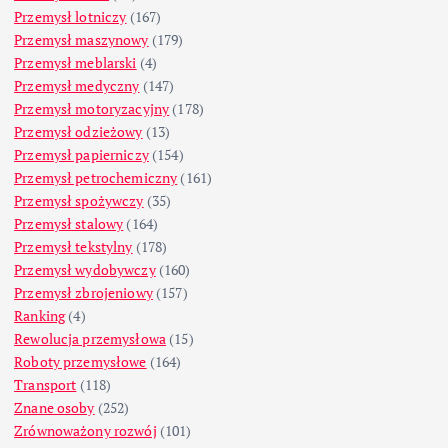
Przemysł lotniczy
(167)
Przemysł maszynowy
(179)
Przemysł meblarski
(4)
Przemysł medyczny
(147)
Przemysł motoryzacyjny
(178)
Przemysł odzieżowy
(13)
Przemysł papierniczy
(154)
Przemysł petrochemiczny
(161)
Przemysł spożywczy
(35)
Przemysł stalowy
(164)
Przemysł tekstylny
(178)
Przemysł wydobywczy
(160)
Przemysł zbrojeniowy
(157)
Ranking
(4)
Rewolucja przemysłowa
(15)
Roboty przemysłowe
(164)
Transport
(118)
Znane osoby
(252)
Zrównoważony rozwój
(101)