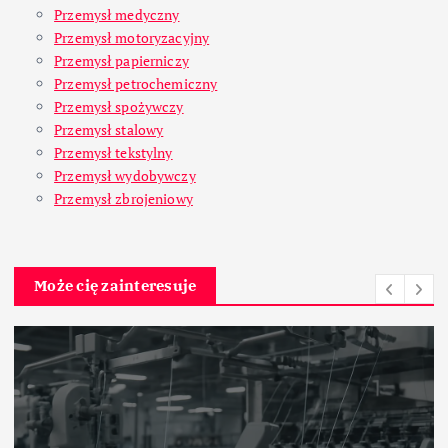
Przemysł medyczny
Przemysł motoryzacyjny
Przemysł papierniczy
Przemysł petrochemiczny
Przemysł spożywczy
Przemysł stalowy
Przemysł tekstylny
Przemysł wydobywczy
Przemysł zbrojeniowy
Może cię zainteresuje