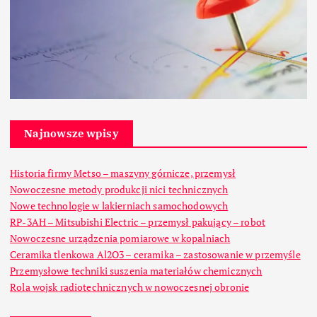
Najnowsze wpisy
Historia firmy Metso – maszyny górnicze, przemysł
Nowoczesne metody produkcji nici technicznych
Nowe technologie w lakierniach samochodowych
RP-3AH – Mitsubishi Electric – przemysł pakujący – robot
Nowoczesne urządzenia pomiarowe w kopalniach
Ceramika tlenkowa Al2O3 – ceramika – zastosowanie w przemyśle
Przemysłowe techniki suszenia materiałów chemicznych
Rola wojsk radiotechnicznych w nowoczesnej obronie