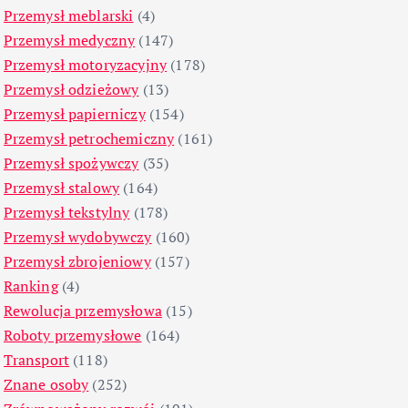
Przemysł meblarski
(4)
Przemysł medyczny
(147)
Przemysł motoryzacyjny
(178)
Przemysł odzieżowy
(13)
Przemysł papierniczy
(154)
Przemysł petrochemiczny
(161)
Przemysł spożywczy
(35)
Przemysł stalowy
(164)
Przemysł tekstylny
(178)
Przemysł wydobywczy
(160)
Przemysł zbrojeniowy
(157)
Ranking
(4)
Rewolucja przemysłowa
(15)
Roboty przemysłowe
(164)
Transport
(118)
Znane osoby
(252)