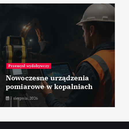
Ma
Przemysł wydobywczy
C
Nowoczesne urządzenia
c
pomiarowe w kopalniach
p
7 sierpnia, 2026
7 