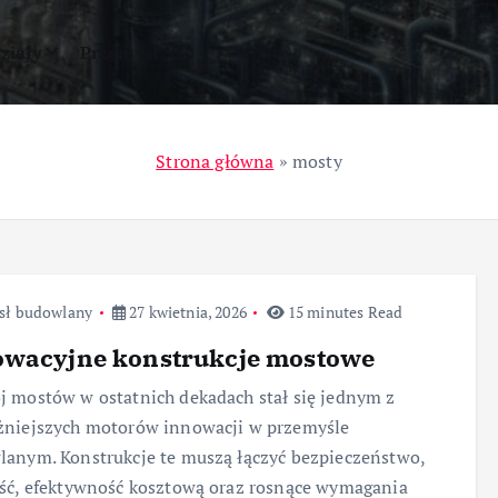
ziały
Przemysł
Strona główna
»
mosty
sł budowlany
27 kwietnia, 2026
15 minutes Read
owacyjne konstrukcje mostowe
 mostów w ostatnich dekadach stał się jednym z
żniejszych motorów innowacji w przemyśle
anym. Konstrukcje te muszą łączyć bezpieczeństwo,
ść, efektywność kosztową oraz rosnące wymagania