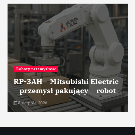
łowe
Przemysł wydobywc
 Mitsubishi Electric
Nowoczesn
sł pakujący – robot
pomiarowe
7 sierpnia, 2026