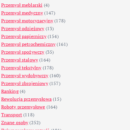
Przemysł meblarski
(4)
Przemysł medyczny
(147)
Przemysł motoryzacyjny
(178)
Przemysł odzieżowy
(13)
Przemysł papierniczy
(154)
Przemysł petrochemiczny
(161)
Przemysł spożywczy
(35)
Przemysł stalowy
(164)
Przemysł tekstylny
(178)
Przemysł wydobywczy
(160)
Przemysł zbrojeniowy
(157)
Ranking
(4)
Rewolucja przemysłowa
(15)
Roboty przemysłowe
(164)
Transport
(118)
Znane osoby
(252)