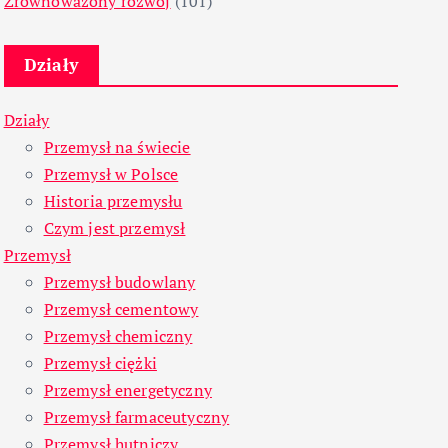
Zrównoważony rozwój
(101)
Działy
Działy
Przemysł na świecie
Przemysł w Polsce
Historia przemysłu
Czym jest przemysł
Przemysł
Przemysł budowlany
Przemysł cementowy
Przemysł chemiczny
Przemysł ciężki
Przemysł energetyczny
Przemysł farmaceutyczny
Przemysł hutniczy