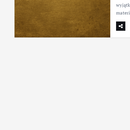
wyjątk
mater