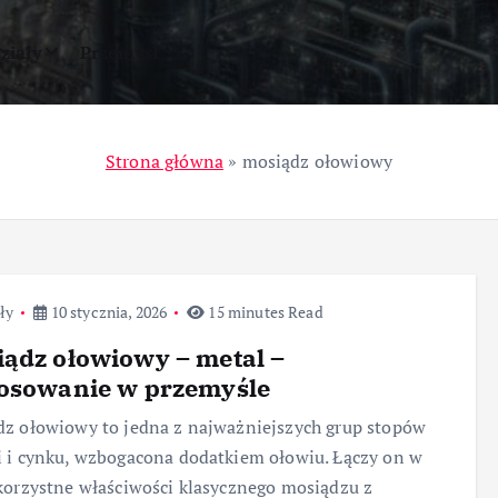
ziały
Przemysł
Strona główna
»
mosiądz ołowiowy
ły
10 stycznia, 2026
15 minutes Read
ądz ołowiowy – metal –
tosowanie w przemyśle
z ołowiowy to jedna z najważniejszych grup stopów
 i cynku, wzbogacona dodatkiem ołowiu. Łączy on w
korzystne właściwości klasycznego mosiądzu z