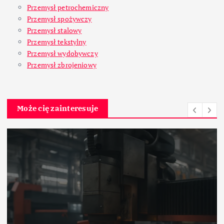
Przemysł petrochemiczny
Przemysł spożywczy
Przemysł stalowy
Przemysł tekstylny
Przemysł wydobywczy
Przemysł zbrojeniowy
Może cię zainteresuje