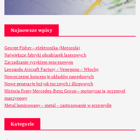
Najnowsze wpisy
George Fisher – elektronika (Motorola)
Największe fabryki obrabiarek laserowych
Zarządzanie ryzykiem procesowym
Leonardo Aircraft Factory – Venegono – Włochy
Nowoczesne koncepcje układów napędowych
Nowe generacje łożysk tocznych i ślizgowych
Historia firmy Mercedes-Benz Group – motoryzacja, przemysł
maszynowy
Metal laminowany – metal – zastosowanie w przemyśle
Kategorie