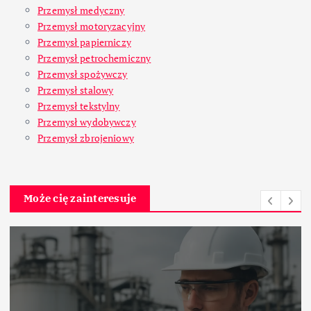
Przemysł medyczny
Przemysł motoryzacyjny
Przemysł papierniczy
Przemysł petrochemiczny
Przemysł spożywczy
Przemysł stalowy
Przemysł tekstylny
Przemysł wydobywczy
Przemysł zbrojeniowy
Może cię zainteresuje