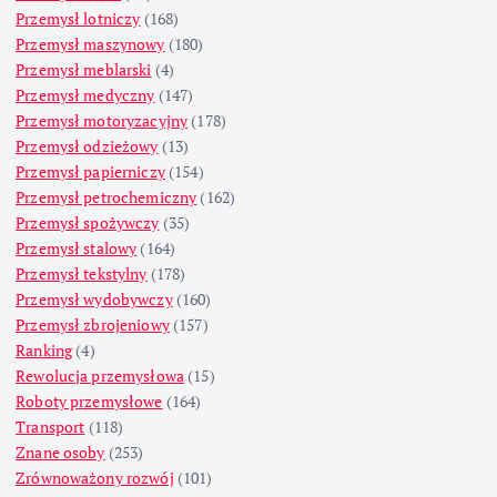
Przemysł lotniczy
(168)
Przemysł maszynowy
(180)
Przemysł meblarski
(4)
Przemysł medyczny
(147)
Przemysł motoryzacyjny
(178)
Przemysł odzieżowy
(13)
Przemysł papierniczy
(154)
Przemysł petrochemiczny
(162)
Przemysł spożywczy
(35)
Przemysł stalowy
(164)
Przemysł tekstylny
(178)
Przemysł wydobywczy
(160)
Przemysł zbrojeniowy
(157)
Ranking
(4)
Rewolucja przemysłowa
(15)
Roboty przemysłowe
(164)
Transport
(118)
Znane osoby
(253)
Zrównoważony rozwój
(101)