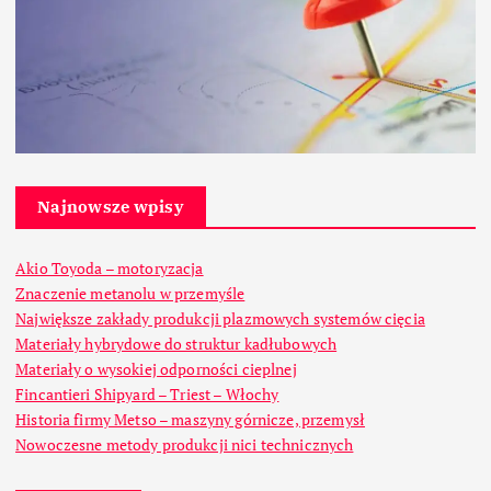
Najnowsze wpisy
Akio Toyoda – motoryzacja
Znaczenie metanolu w przemyśle
Największe zakłady produkcji plazmowych systemów cięcia
Materiały hybrydowe do struktur kadłubowych
Materiały o wysokiej odporności cieplnej
Fincantieri Shipyard – Triest – Włochy
Historia firmy Metso – maszyny górnicze, przemysł
Nowoczesne metody produkcji nici technicznych