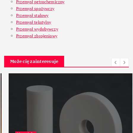
Przemysł petrochemiczny
Przemysł spożywczy
Przemysł stalowy
Przemysł tekstylny
Przemysł wydobywczy
Przemysł zbrojeniowy
Może cię zainteresuje