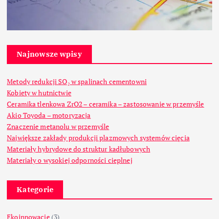
Najnowsze wpisy
Metody redukcji SO₂ w spalinach cementowni
Kobiety w hutnictwie
Ceramika tlenkowa ZrO2 – ceramika – zastosowanie w przemyśle
Akio Toyoda – motoryzacja
Znaczenie metanolu w przemyśle
Największe zakłady produkcji plazmowych systemów cięcia
Materiały hybrydowe do struktur kadłubowych
Materiały o wysokiej odporności cieplnej
Kategorie
Ekoinnowacje
(3)