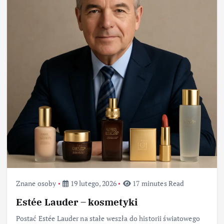
Znane osoby
19 lutego, 2026
17 minutes Read
Estée Lauder – kosmetyki
Postać Estée Lauder na stałe weszła do historii światowego