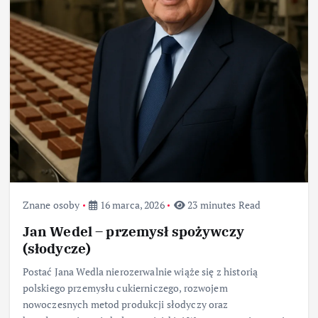
Znane osoby
16 marca, 2026
23 minutes Read
Jan Wedel – przemysł spożywczy
(słodycze)
Postać Jana Wedla nierozerwalnie wiąże się z historią
polskiego przemysłu cukierniczego, rozwojem
nowoczesnych metod produkcji słodyczy oraz