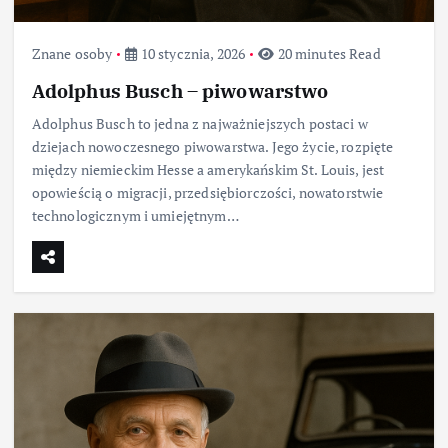
Znane osoby
10 stycznia, 2026
20 minutes Read
Adolphus Busch – piwowarstwo
Adolphus Busch to jedna z najważniejszych postaci w
dziejach nowoczesnego piwowarstwa. Jego życie, rozpięte
między niemieckim Hesse a amerykańskim St. Louis, jest
opowieścią o migracji, przedsiębiorczości, nowatorstwie
technologicznym i umiejętnym…