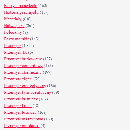
Fabryki na świecie
(162)
Historia przemysłu
(157)
Materiały
(648)
Największe
(261)
Polecamy
(7)
Porty morskie
(143)
Przemysł
(1 324)
Przemysł 4.0
(6)
Przemysł budowlany
(157)
Przemysł cementowy
(158)
Przemysł chemiczny
(197)
Przemysł ciężki
(35)
Przemysł energetyczny
(166)
Przemysł farmaceutyczny
(19)
Przemysł hutniczy
(167)
Przemysł Lekki
(18)
Przemysł lotniczy
(168)
Przemysł maszynowy
(180)
Przemysł meblarski
(4)