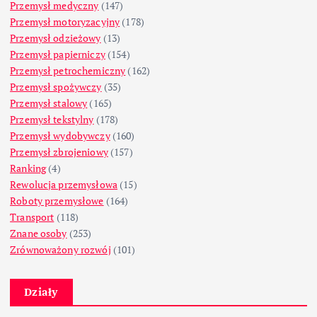
Przemysł medyczny
(147)
Przemysł motoryzacyjny
(178)
Przemysł odzieżowy
(13)
Przemysł papierniczy
(154)
Przemysł petrochemiczny
(162)
Przemysł spożywczy
(35)
Przemysł stalowy
(165)
Przemysł tekstylny
(178)
Przemysł wydobywczy
(160)
Przemysł zbrojeniowy
(157)
Ranking
(4)
Rewolucja przemysłowa
(15)
Roboty przemysłowe
(164)
Transport
(118)
Znane osoby
(253)
Zrównoważony rozwój
(101)
Działy