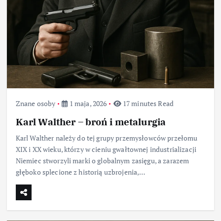
Znane osoby
1 maja, 2026
17 minutes Read
Karl Walther – broń i metalurgia
Karl Walther należy do tej grupy przemysłowców przełomu
XIX i XX wieku, którzy w cieniu gwałtownej industrializacji
Niemiec stworzyli marki o globalnym zasięgu, a zarazem
głęboko splecione z historią uzbrojenia,…