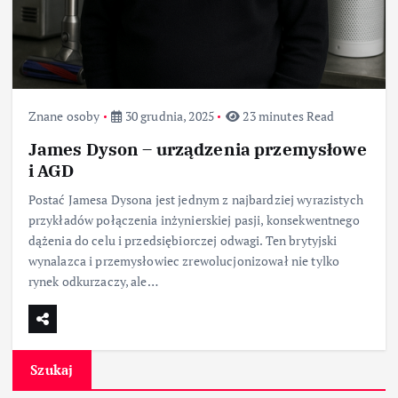
Znane osoby
30 grudnia, 2025
23 minutes Read
James Dyson – urządzenia przemysłowe
i AGD
Postać Jamesa Dysona jest jednym z najbardziej wyrazistych
przykładów połączenia inżynierskiej pasji, konsekwentnego
dążenia do celu i przedsiębiorczej odwagi. Ten brytyjski
wynalazca i przemysłowiec zrewolucjonizował nie tylko
rynek odkurzaczy, ale…
Szukaj