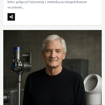
który połączył inżynierię z estetyką na niespotykanym
wcześniej…