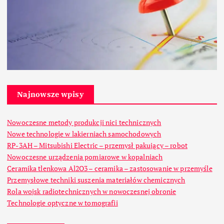
Najnowsze wpisy
Nowoczesne metody produkcji nici technicznych
Nowe technologie w lakierniach samochodowych
RP-3AH – Mitsubishi Electric – przemysł pakujący – robot
Nowoczesne urządzenia pomiarowe w kopalniach
Ceramika tlenkowa Al2O3 – ceramika – zastosowanie w przemyśle
Przemysłowe techniki suszenia materiałów chemicznych
Rola wojsk radiotechnicznych w nowoczesnej obronie
Technologie optyczne w tomografii