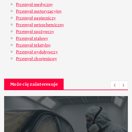
Przemysł medyczny
Przemysł motoryzacyjny
Przemysł papierniczy
Przemysł petrochemiczny
Przemysł spożywczy
Przemysł stalowy
Przemysł tekstylny
Przemysł wydobywczy
Przemysł zbrojeniowy
Może cię zainteresuje