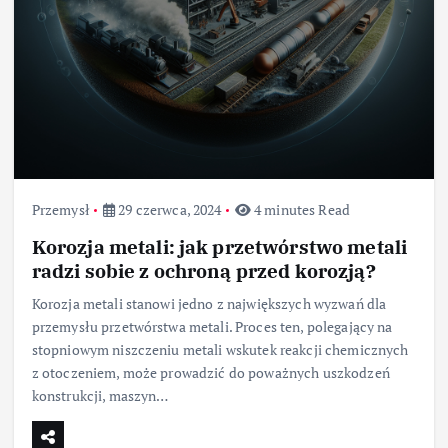
Przemysł
29 czerwca, 2024
4 minutes Read
Korozja metali: jak przetwórstwo metali
radzi sobie z ochroną przed korozją?
Korozja metali stanowi jedno z największych wyzwań dla
przemysłu przetwórstwa metali. Proces ten, polegający na
stopniowym niszczeniu metali wskutek reakcji chemicznych
z otoczeniem, może prowadzić do poważnych uszkodzeń
konstrukcji, maszyn…