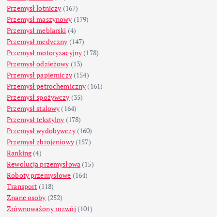
Przemysł lotniczy
(167)
Przemysł maszynowy
(179)
Przemysł meblarski
(4)
Przemysł medyczny
(147)
Przemysł motoryzacyjny
(178)
Przemysł odzieżowy
(13)
Przemysł papierniczy
(154)
Przemysł petrochemiczny
(161)
Przemysł spożywczy
(35)
Przemysł stalowy
(164)
Przemysł tekstylny
(178)
Przemysł wydobywczy
(160)
Przemysł zbrojeniowy
(157)
Ranking
(4)
Rewolucja przemysłowa
(15)
Roboty przemysłowe
(164)
Transport
(118)
Znane osoby
(252)
Zrównoważony rozwój
(101)