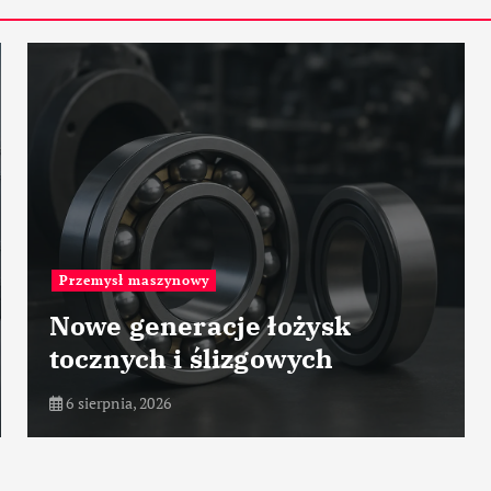
Historia przemysłu
Historia firmy Mercedes-
Benz Group – motoryzacja,
przemysł maszynowy
6 sierpnia, 2026