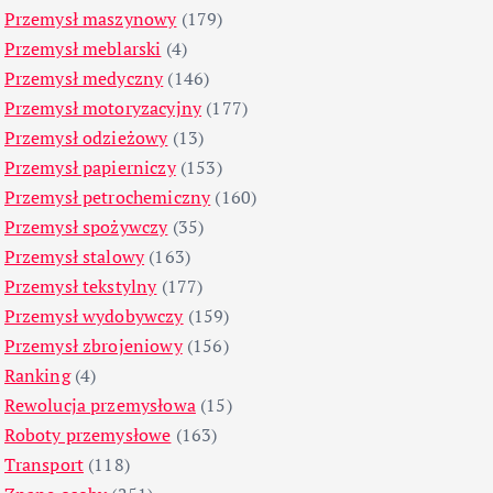
Przemysł maszynowy
(179)
Przemysł meblarski
(4)
Przemysł medyczny
(146)
Przemysł motoryzacyjny
(177)
Przemysł odzieżowy
(13)
Przemysł papierniczy
(153)
Przemysł petrochemiczny
(160)
Przemysł spożywczy
(35)
Przemysł stalowy
(163)
Przemysł tekstylny
(177)
Przemysł wydobywczy
(159)
Przemysł zbrojeniowy
(156)
Ranking
(4)
Rewolucja przemysłowa
(15)
Roboty przemysłowe
(163)
Transport
(118)