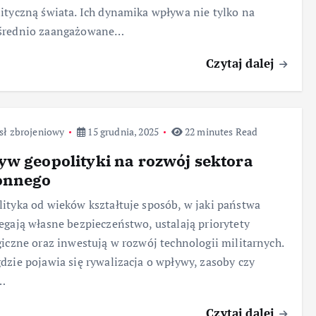
ityczną świata. Ich dynamika wpływa nie tylko na
średnio zaangażowane…
Czytaj dalej
sł zbrojeniowy
15 grudnia, 2025
22 minutes Read
w geopolityki na rozwój sektora
onnego
ityka od wieków kształtuje sposób, w jaki państwa
egają własne bezpieczeństwo, ustalają priorytety
giczne oraz inwestują w rozwój technologii militarnych.
dzie pojawia się rywalizacja o wpływy, zasoby czy
i…
Czytaj dalej