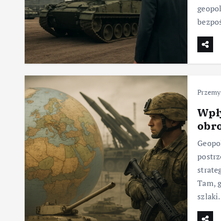
geopol
bezpo
Przemy
Wpły
obr
Geopol
postrz
strate
Tam, g
szlak