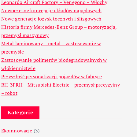
Leonardo Aircraft Factory – Venegono – Włochy
Nowoczesne koncepcje układów napędowych
Nowe generacje łożysk tocznych i ślizgowych
Historia firmy Mercedes-Benz Group – motoryzacja,
przemysł maszynowy
Metal laminowany – metal – zastosowanie w
przemyśle
Zastosowanie polimerów biodegradowalnych w
włókiennictwie
Przyszłość personalizacji pojazdów w fabryce
RH-3FRH – Mitsubishi Electric – przemysł precyzyjny
– robot
Kategorie
Ekoinnowacje
(3)