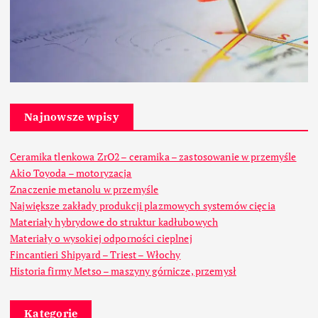
Najnowsze wpisy
Ceramika tlenkowa ZrO2 – ceramika – zastosowanie w przemyśle
Akio Toyoda – motoryzacja
Znaczenie metanolu w przemyśle
Największe zakłady produkcji plazmowych systemów cięcia
Materiały hybrydowe do struktur kadłubowych
Materiały o wysokiej odporności cieplnej
Fincantieri Shipyard – Triest – Włochy
Historia firmy Metso – maszyny górnicze, przemysł
Kategorie