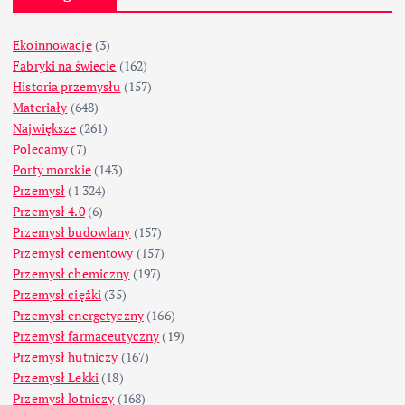
Ekoinnowacje
(3)
Fabryki na świecie
(162)
Historia przemysłu
(157)
Materiały
(648)
Największe
(261)
Polecamy
(7)
Porty morskie
(143)
Przemysł
(1 324)
Przemysł 4.0
(6)
Przemysł budowlany
(157)
Przemysł cementowy
(157)
Przemysł chemiczny
(197)
Przemysł ciężki
(35)
Przemysł energetyczny
(166)
Przemysł farmaceutyczny
(19)
Przemysł hutniczy
(167)
Przemysł Lekki
(18)
Przemysł lotniczy
(168)