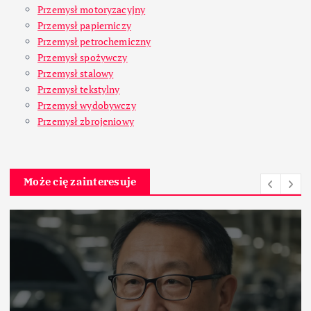
Przemysł motoryzacyjny
Przemysł papierniczy
Przemysł petrochemiczny
Przemysł spożywczy
Przemysł stalowy
Przemysł tekstylny
Przemysł wydobywczy
Przemysł zbrojeniowy
Może cię zainteresuje