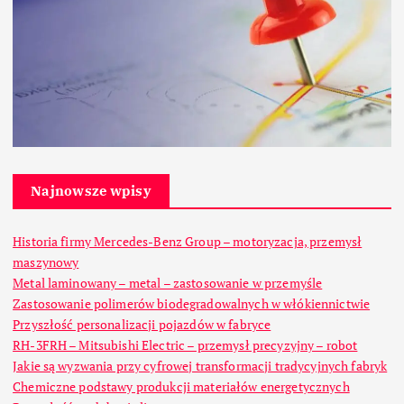
Najnowsze wpisy
Historia firmy Mercedes-Benz Group – motoryzacja, przemysł
maszynowy
Metal laminowany – metal – zastosowanie w przemyśle
Zastosowanie polimerów biodegradowalnych w włókiennictwie
Przyszłość personalizacji pojazdów w fabryce
RH-3FRH – Mitsubishi Electric – przemysł precyzyjny – robot
Jakie są wyzwania przy cyfrowej transformacji tradycyjnych fabryk
Chemiczne podstawy produkcji materiałów energetycznych